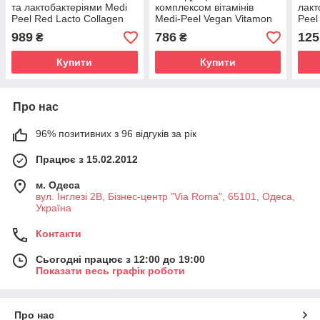
та лактобактеріями Medi
комплексом вітамінів
лакт
Peel Red Lacto Collagen
Medi-Peel Vegan Vitamon
Peel
Wrapping Mask 70 ml
Deep-Tox Cleansing Oil
Pore
989
786
125
₴
₴
200 ml
Купити
Купити
Про нас
96% позитивних з 96 відгуків за рік
Працює з 15.02.2012
м. Одеса
вул. Інглезі 2В, Бізнес-центр "Via Roma", 65101, Одеса,
Україна
Контакти
Сьогодні працює з 12:00 до 19:00
Показати весь графік роботи
Про нас