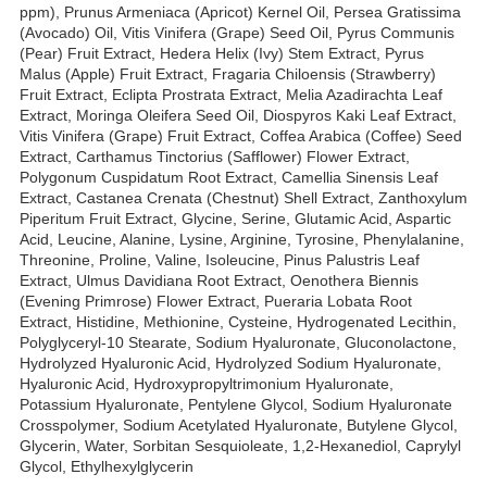
ppm), Prunus Armeniaca (Apricot) Kernel Oil, Persea Gratissima
(Avocado) Oil, Vitis Vinifera (Grape) Seed Oil, Pyrus Communis
(Pear) Fruit Extract, Hedera Helix (Ivy) Stem Extract, Pyrus
Malus (Apple) Fruit Extract, Fragaria Chiloensis (Strawberry)
Fruit Extract, Eclipta Prostrata Extract, Melia Azadirachta Leaf
Extract, Moringa Oleifera Seed Oil, Diospyros Kaki Leaf Extract,
Vitis Vinifera (Grape) Fruit Extract, Coffea Arabica (Coffee) Seed
Extract, Carthamus Tinctorius (Safflower) Flower Extract,
Polygonum Cuspidatum Root Extract, Camellia Sinensis Leaf
Extract, Castanea Crenata (Chestnut) Shell Extract, Zanthoxylum
Piperitum Fruit Extract, Glycine, Serine, Glutamic Acid, Aspartic
Acid, Leucine, Alanine, Lysine, Arginine, Tyrosine, Phenylalanine,
Threonine, Proline, Valine, Isoleucine, Pinus Palustris Leaf
Extract, Ulmus Davidiana Root Extract, Oenothera Biennis
(Evening Primrose) Flower Extract, Pueraria Lobata Root
Extract, Histidine, Methionine, Cysteine, Hydrogenated Lecithin,
Polyglyceryl-10 Stearate, Sodium Hyaluronate, Gluconolactone,
Hydrolyzed Hyaluronic Acid, Hydrolyzed Sodium Hyaluronate,
Hyaluronic Acid, Hydroxypropyltrimonium Hyaluronate,
Potassium Hyaluronate, Pentylene Glycol, Sodium Hyaluronate
Crosspolymer, Sodium Acetylated Hyaluronate, Butylene Glycol,
Glycerin, Water, Sorbitan Sesquioleate, 1,2-Hexanediol, Caprylyl
Glycol, Ethylhexylglycerin