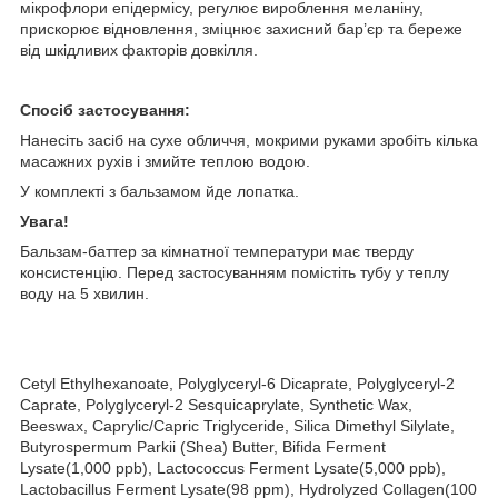
мікрофлори епідермісу, регулює вироблення меланіну,
прискорює відновлення, зміцнює захисний бар’єр та береже
від шкідливих факторів довкілля.
Спосіб застосування:
Нанесіть засіб на сухе обличчя, мокрими руками зробіть кілька
масажних рухів і змийте теплою водою.
У комплекті з бальзамом йде лопатка.
Увага!
Бальзам-баттер за кімнатної температури має тверду
консистенцію. Перед застосуванням помістіть тубу у теплу
воду на 5 хвилин.
Cetyl Ethylhexanoate, Polyglyceryl-6 Dicaprate, Polyglyceryl-2
Caprate, Polyglyceryl-2 Sesquicaprylate, Synthetic Wax,
Beeswax, Caprylic/Capric Triglyceride, Silica Dimethyl Silylate,
Butyrospermum Parkii (Shea) Butter, Bifida Ferment
Lysate(1,000 ppb), Lactococcus Ferment Lysate(5,000 ppb),
Lactobacillus Ferment Lysate(98 ppm), Hydrolyzed Collagen(100