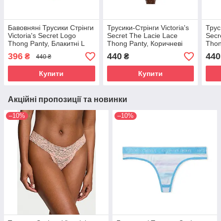
Бавовняні Трусики Стрінги
Трусики-Стрінги Victoria's
Трус
Victoria's Secret Logo
Secret The Lacie Lace
Secr
Thong Panty, Блакитні L
Thong Panty, Коричневі
Thon
396
440
440
₴
₴
440 ₴
Купити
Купити
Акційні пропозиції та новинки
–10%
–10%