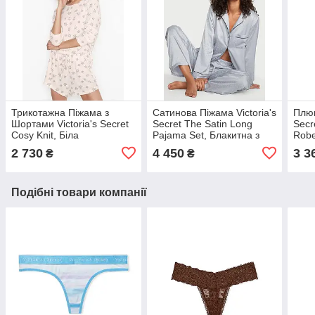
Трикотажна Піжама з
Сатинова Піжама Victoria's
Плюш
Шортами Victoria's Secret
Secret The Satin Long
Secr
Cosy Knit, Біла
Pajama Set, Блакитна з
Robe
зірками
XS/
2 730
4 450
3 3
₴
₴
Подібні товари компанії