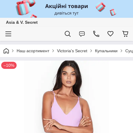
Asia & V. Secret
Наш асортимент
Victoria's Secret
Купальники
Суц
–10%