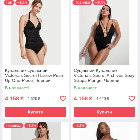
Топ
–10%
Новинка
–10%
Купальник суцільний
Cуцільний Купальник
Victoria's Secret Harlow Push-
Victoria's Secret Archives Sexy
Up One-Piece, Чорний
Straps Plunge, Чорний
В наявності
В наявності
4 158
4 158
₴
₴
4 620 ₴
4 620 ₴
Купити
Купити
Новинка
–10%
–10%