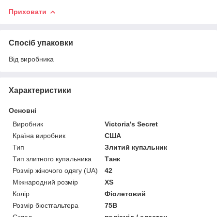
Приховати
Спосіб упаковки
Від виробника
Характеристики
Основні
Виробник
Victoria's Secret
Країна виробник
США
Тип
Злитий купальник
Тип злитного купальника
Танк
Розмір жіночого одягу (UA)
42
Міжнародний розмір
XS
Колір
Фіолетовий
Розмір бюстгальтера
75B
Склад
поліамід / еластан