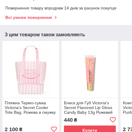
Повернення товару впродовж 14 днів за рахунок покупця
Всі умови повернення
З цим товаром також замовляють
Пляжна Термо-сумка
Блиск для Губ Victoria's
Комп
Victoria's Secret Cooler
Secret Flavored Lip Gloss
Victo
Tote Bag, Рожева в смужку
Candy Baby 13g Рожевий
Push
Бузк
440
₴
2 100
2 7
₴
Купити