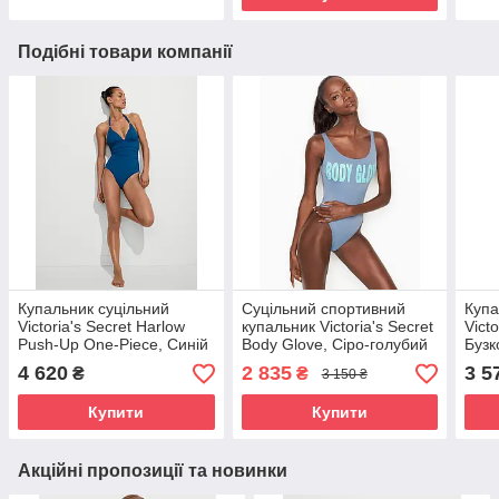
Подібні товари компанії
Купальник суцільний
Суцільний спортивний
Купа
Victoria's Secret Harlow
купальник Victoria's Secret
Victo
Push-Up One-Piece, Синій
Body Glove, Сіро-голубий
Бузк
L
4 620
2 835
3 5
₴
₴
3 150 ₴
Купити
Купити
Акційні пропозиції та новинки