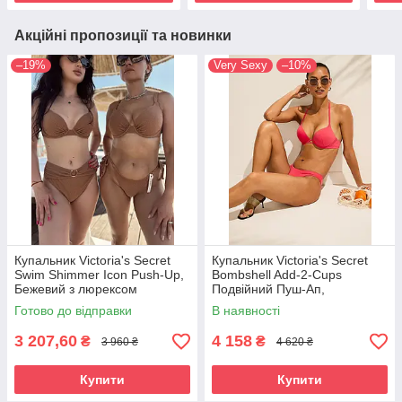
Акційні пропозиції та новинки
–19%
Very Sexy
–10%
Купальник Victoria's Secret
Купальник Victoria's Secret
Swim Shimmer Icon Push-Up,
Bombshell Add-2-Cups
Бежевий з люрексом
Подвійний Пуш-Ап,
Кораловий
Готово до відправки
В наявності
3 207,60
4 158
₴
₴
3 960 ₴
4 620 ₴
Купити
Купити