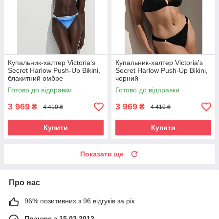
Купальник-халтер Victoria's
Купальник-халтер Victoria's
Secret Harlow Push-Up Bikini,
Secret Harlow Push-Up Bikini,
блакитний омбре
чорний
Готово до відправки
Готово до відправки
3 969
3 969
₴
₴
4 410 ₴
4 410 ₴
Купити
Купити
Показати ще
Про нас
96% позитивних з 96 відгуків за рік
Працює з 15.02.2012