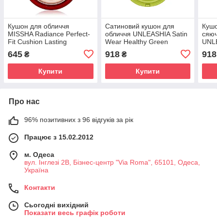
Кушон для обличчя
Сатиновий кушон для
Кушо
MISSHA Radiance Perfect-
обличчя UNLEASHIA Satin
сяю
Fit Cushion Lasting
Wear Healthy Green
UNL
SPF50+ PA+++ (Тон: #23
Cushion SPF30 PA++ (Тон:
Touc
645
918
918
₴
₴
Sand) 15g
#21N Eburnean) 15g
SPF5
#21N
Купити
Купити
Про нас
96% позитивних з 96 відгуків за рік
Працює з 15.02.2012
м. Одеса
вул. Інглезі 2В, Бізнес-центр "Via Roma", 65101, Одеса,
Україна
Контакти
Сьогодні вихідний
Показати весь графік роботи