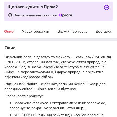
Що таке купити з Пром?
Замовлення під захистом
Опис
Характеристики
Відгуки про товар
Доставка
Опис
Ідеальний баланс догляду та мейкапу — сатиновий кушон від
UNLEASHIA, створений для тих, хто хоче сяяти природною
красою щодня. Легка, оксамитова текстура м’яко лягає на
шкіру, не перевантажуючи її, і дарує природне покриття з
ефектом «здорового сяйва».
Відтінок #23 Natural Beige: натуральний бежевий колір для
середньо-світлої шкіри з теплим підтоном.
Особливості продукту:
Збагачена формула з екстрактами зелені: заспокоює,
зволожує та покращує загальний стан шкіри.
SPF30 PA++: надійний захист від UVA/UVB-променів