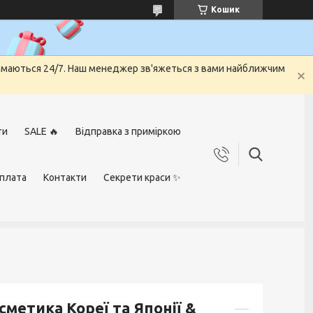
Кошик
риймаються 24/7. Наш менеджер зв'яжеться з вами найближчим
ти
SALE 🔥
Відправка з приміркою
оплата
Контакти
Секрети краси ✨
осметика Кореї та Японії &