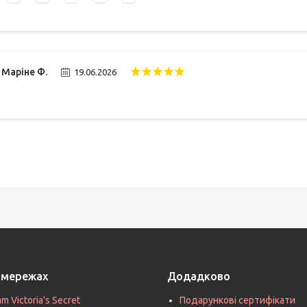
Маріне Ф.
19.06.2026
цмережах
Додадково
am Victoria's Secret
Подарункові сертифікати