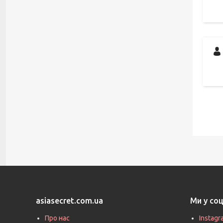
asiasecret.com.ua
Ми у со
Про нас
Instagr