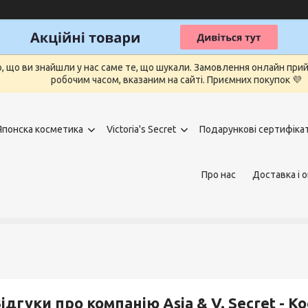
о, що ви знайшли у нас саме те, що шукали. Замовлення онлайн п
робочим часом, вказаним на сайті. Приємних покупок 💜
Японска косметика
Victoria's Secret
Подарункові сертифіка
Про нас
Доставка і 
ідгуки про компанію Asia & V. Secret - К