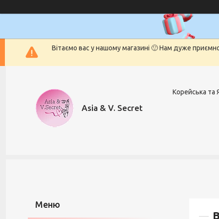
Вітаємо вас у нашому магазині 🙂 Нам дуже приємн
Корейська та 
Asia & V. Secret
В