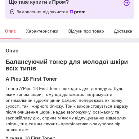
Що таке купити з Пром?
Замовлення під захистом
Опис
Характеристики
Відгуки про товар
Доставка
Опис
Балансуючий тонер для молодої шкіри
всіх типів
A'Pieu 18 First Toner
Тонер A'Pieu 18 First Toner підходить для догляду за будь-
яким типом шкіри, тому що допомагає підтримувати
оптимальний гідроліпідний баланс, попереджає як появу
сухості, так і жирного блиску. Тонік використовується відразу
після очищення шкіри, надає зволожуючу, освіжаючу та
заспокійливу дію, сприяє м'якому відлущуванню відмерлих
клітин, тим самим служить профілактикою закупорки пір,
появи акне.
У складі 18 First Toner: