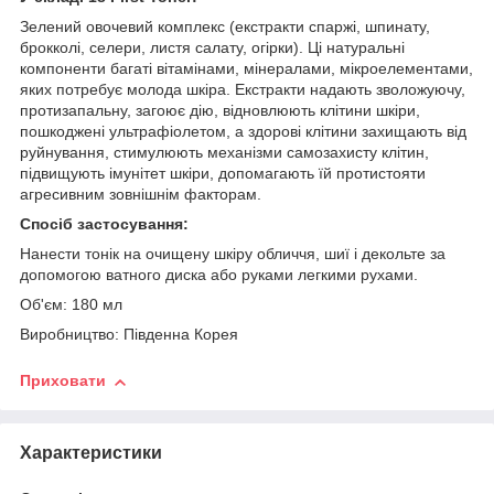
Зелений овочевий комплекс (екстракти спаржі, шпинату,
брокколі, селери, листя салату, огірки). Ці натуральні
компоненти багаті вітамінами, мінералами, мікроелементами,
яких потребує молода шкіра. Екстракти надають зволожуючу,
протизапальну, загоює дію, відновлюють клітини шкіри,
пошкоджені ультрафіолетом, а здорові клітини захищають від
руйнування, стимулюють механізми самозахисту клітин,
підвищують імунітет шкіри, допомагають їй протистояти
агресивним зовнішнім факторам.
Спосіб застосування:
Нанести тонік на очищену шкіру обличчя, шиї і декольте за
допомогою ватного диска або руками легкими рухами.
Об'єм: 180 мл
Виробництво: Південна Корея
Приховати
Характеристики