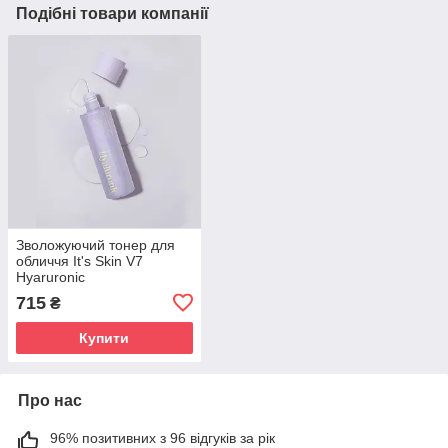
Подібні товари компанії
Зволожуючий тонер для
обличчя It's Skin V7
Hyaruronic
Moisturizer+Glow Toner150
715
₴
ml
Купити
Про нас
96% позитивних з 96 відгуків за рік