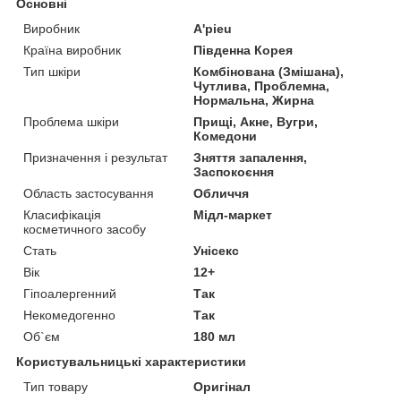
Основні
Виробник
A'pieu
Країна виробник
Південна Корея
Тип шкіри
Комбінована (Змішана),
Чутлива, Проблемна,
Нормальна, Жирна
Проблема шкіри
Прищі, Акне, Вугри,
Комедони
Призначення і результат
Зняття запалення,
Заспокоєння
Область застосування
Обличчя
Класифікація
Мідл-маркет
косметичного засобу
Стать
Унісекс
Вік
12+
Гіпоалергенний
Так
Некомедогенно
Так
Об`єм
180 мл
Користувальницькі характеристики
Тип товару
Оригінал