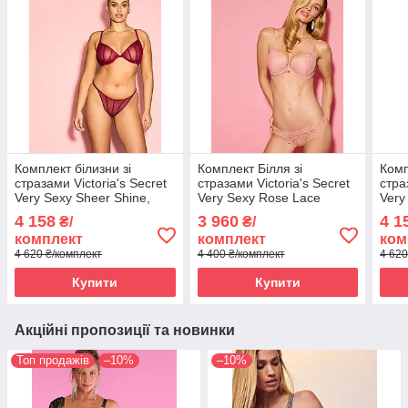
Комплект білизни зі
Комплект Білля зі
Комп
стразами Victoria's Secret
стразами Victoria's Secret
стра
Very Sexy Sheer Shine,
Very Sexy Rose Lace
Very
Бордовий
Shimmer Push-Up,
Чор
4 158
3 960
4 1
₴/
₴/
Рожевий 85С, L
комплект
комплект
ком
4 620 ₴/комплект
4 400 ₴/комплект
4 620
Купити
Купити
Акційні пропозиції та новинки
Топ продажів
–10%
–10%