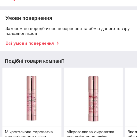
Умови повернення
Законом не передбачено повернення та обмін даного товару
належної якості
Всі умови повернення
Подібні товари компанії
Мікроголкова сироватка
Мікроголкова сироватка
Звол
для зміцнення шкіри
для зміцнення шкіри
обли