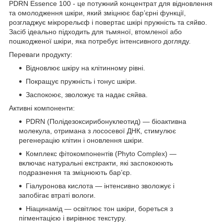
PDRN Essence 100 - це потужний концентрат для відновлення
та омолодження шкіри, який зміцнює бар’єрні функції,
розгладжує мікрорельєф і повертає шкірі пружність та сяйво.
Засіб ідеально підходить для тьмяної, втомленої або
пошкодженої шкіри, яка потребує інтенсивного догляду.
Переваги продукту:
Відновлює шкіру на клітинному рівні.
Покращує пружність і тонус шкіри.
Заспокоює, зволожує та надає сяйва.
Активні компоненти:
PDRN (Полідезоксирибонуклеотид) — біоактивна
молекула, отримана з лососевої ДНК, стимулює
регенерацію клітин і оновлення шкіри.
Комплекс фітокомпонентів (Phyto Complex) —
включає натуральні екстракти, які заспокоюють
подразнення та зміцнюють бар’єр.
Гіалуронова кислота — інтенсивно зволожує і
запобігає втраті вологи.
Ніацинамід — освітлює тон шкіри, бореться з
пігментацією і вирівнює текстуру.