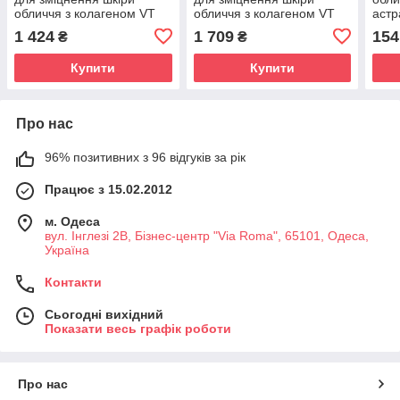
обличчя з колагеном VT
обличчя з колагеном VT
аст
COSMETICS Collagen
COSMETICS Collagen
Esse
1 424
1 709
154
₴
₴
Reedle Shot 100 50ml
Reedle Shot 300 50ml
Купити
Купити
Про нас
96% позитивних з 96 відгуків за рік
Працює з 15.02.2012
м. Одеса
вул. Інглезі 2В, Бізнес-центр "Via Roma", 65101, Одеса,
Україна
Контакти
Сьогодні вихідний
Показати весь графік роботи
Про нас