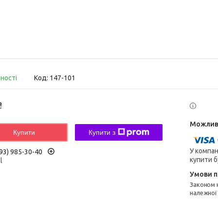
вності
Код:
147-101
₴
Купити
Купити з
У компан
93) 985-30-40
купити б
l
Законом не передбачено повернення та обмін даного товару
належної