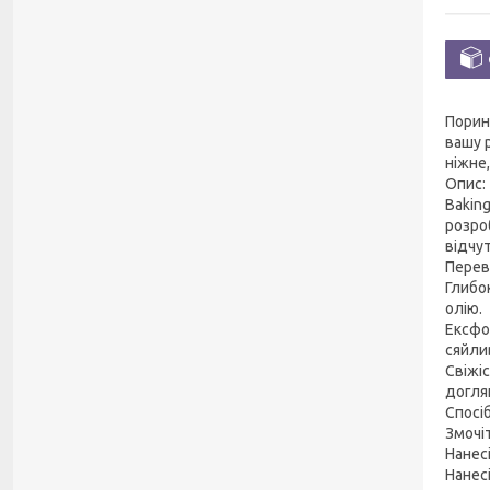
Порин
вашу 
ніжне
Опис:
Bakin
розро
відчут
Перев
Глибо
олію.
Ексфо
сяйли
Свіжі
догля
Спосі
Змочі
Нанесі
Нанес