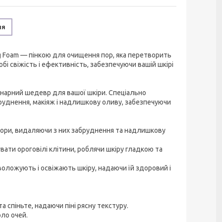
ня
ng Foam — пінкою для очищення пор, яка перетворить
і свіжість і ефективність, забезпечуючи вашій шкірі
лінарний шедевр для вашої шкіри. Спеціально
руднення, макіяж і надлишкову оливу, забезпечуючи
 пори, видаляючи з них забруднення та надлишкову
вати ороговілі клітини, роблячи шкіру гладкою та
воложують і освіжають шкіру, надаючи їй здоровий і
а спіньте, надаючи піні рясну текстуру.
оло очей.