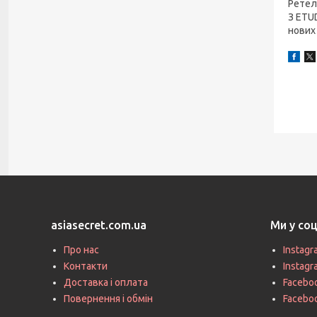
Ретел
З ETU
нових
asiasecret.com.ua
Ми у со
Про нас
Instagr
Контакти
Instag
Доставка і оплата
Faceboo
Повернення і обмін
Facebo