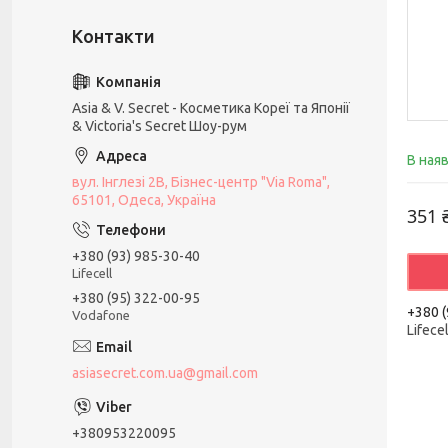
Asia & V. Secret - Косметика Кореї та Японії
& Victoria's Secret Шоу-рум
В ная
вул. Інглезі 2В, Бізнес-центр "Via Roma",
65101, Одеса, Україна
351 
+380 (93) 985-30-40
Lifecell
+380 (95) 322-00-95
+380 (
Vodafone
Lifecel
asiasecret.com.ua@gmail.com
+380953220095