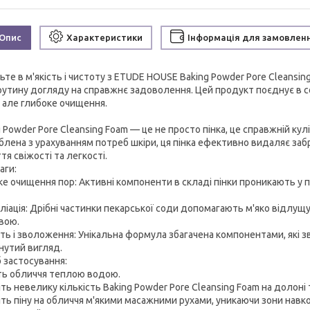
Опис
Характеристики
Інформація для замовлен
ьте в м'якість і чистоту з ETUDE HOUSE Baking Powder Pore Cleansi
рутину догляду на справжнє задоволення. Цей продукт поєднує в соб
, але глибоке очищення.
g Powder Pore Cleansing Foam — це не просто пінка, це справжній ку
блена з урахуванням потреб шкіри, ця пінка ефективно видаляє заб
тя свіжості та легкості.
аги:
ке очищення пор: Активні компоненти в складі пінки проникають у
ліація: Дрібні частинки пекарської соди допомагають м'яко відлущу
вою.
сть і зволоження: Унікальна формула збагачена компонентами, які з
нутий вигляд.
б застосування:
ть обличчя теплою водою.
ть невелику кількість Baking Powder Pore Cleansing Foam на долоні т
іть піну на обличчя м'якими масажними рухами, уникаючи зони навк