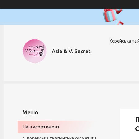
Корейська та 
Asia & V. Secret
П
Наш асортимент
C
Корейська та Японська косметика