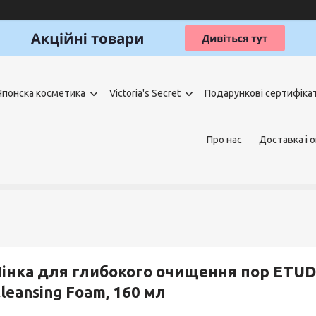
Японска косметика
Victoria's Secret
Подарункові сертифіка
Про нас
Доставка і 
інка для глибокого очищення пор ETUD
leansing Foam, 160 мл