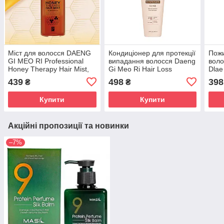
Міст для волосся DAENG
Кондиціонер для протекції
Пожи
GI MEO RI Professional
випадання волосся Daeng
воло
Honey Therapy Hair Mist,
Gi Meo Ri Hair Loss
Dlae
250ml
Treatment For All Hair
200 
439
498
398
₴
₴
Types, 400ml
Купити
Купити
Акційні пропозиції та новинки
–7%