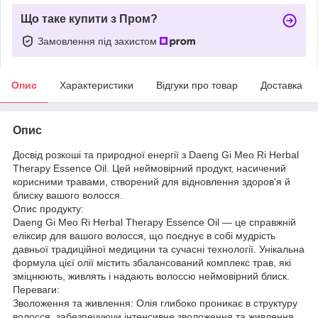
Що таке купити з Пром?
Замовлення під захистом
Опис
Характеристики
Відгуки про товар
Доставка
Опис
Досвід розкоші та природної енергії з Daeng Gi Meo Ri Herbal
Therapy Essence Oil. Цей неймовірний продукт, насичений
корисними травами, створений для відновлення здоров'я й
блиску вашого волосся.
Опис продукту:
Daeng Gi Meo Ri Herbal Therapy Essence Oil — це справжній
еліксир для вашого волосся, що поєднує в собі мудрість
давньої традиційної медицини та сучасні технології. Унікальна
формула цієї олії містить збалансований комплекс трав, які
зміцнюють, живлять і надають волоссю неймовірний блиск.
Переваги:
Зволоження та живлення: Олія глибоко проникає в структуру
волосся, забезпечуючи інтенсивне зволоження та живлення.