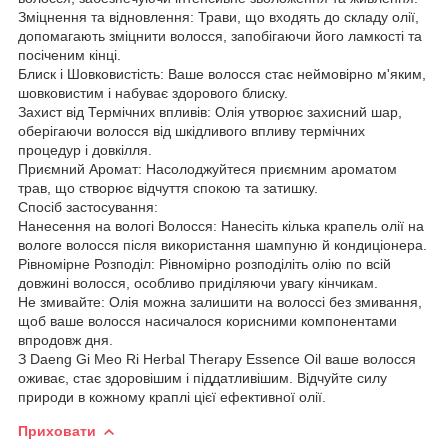
Зміцнення та відновлення: Трави, що входять до складу олії,
допомагають зміцнити волосся, запобігаючи його ламкості та
посіченим кінці.
Блиск і Шовковистість: Ваше волосся стає неймовірно м'яким,
шовковистим і набуває здорового блиску.
Захист від Термічних впливів: Олія утворює захисний шар,
оберігаючи волосся від шкідливого впливу термічних
процедур і довкілля.
Приємний Аромат: Насолоджуйтеся приємним ароматом
трав, що створює відчуття спокою та затишку.
Спосіб застосування:
Нанесення на вологі Волосся: Нанесіть кілька крапель олії на
вологе волосся після використання шампуню й кондиціонера.
Рівномірне Розподіл: Рівномірно розподіліть олію по всій
довжині волосся, особливо приділяючи увагу кінчикам.
Не змивайте: Олія можна залишити на волоссі без змивання,
щоб ваше волосся насичалося корисними компонентами
впродовж дня.
З Daeng Gi Meo Ri Herbal Therapy Essence Oil ваше волосся
оживає, стає здоровішим і піддатливішим. Відчуйте силу
природи в кожному краплі цієї ефективної олії.
Приховати