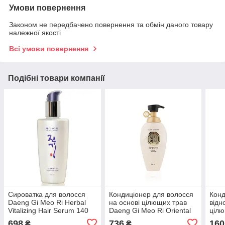
Умови повернення
Законом не передбачено повернення та обмін даного товару
належної якості
Всі умови повернення
Подібні товари компанії
Сироватка для волосся
Кондиціонер для волосся
Конд
Daeng Gi Meo Ri Herbal
на основі цілющих трав
відн
Vitalizing Hair Serum 140
Daeng Gi Meo Ri Oriental
ціл
ml
Conditioner 500 ml
Gi Me
698
736
160
₴
₴