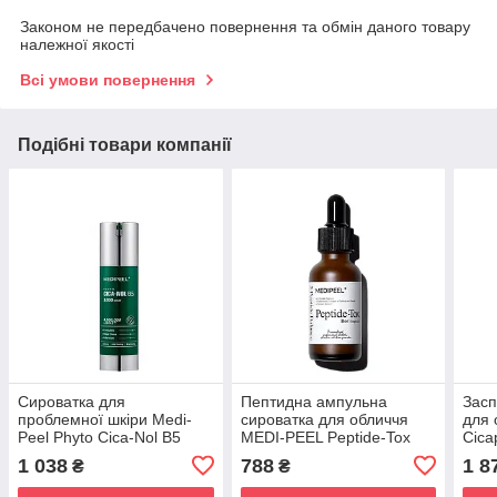
Законом не передбачено повернення та обмін даного товару
належної якості
Всі умови повернення
Подібні товари компанії
Сироватка для
Пептидна ампульна
Засп
проблемної шкіри Medi-
сироватка для обличчя
для 
Peel Phyto Cica-Nol B5
MEDI-PEEL Peptide-Tox
Cica
3000 Shot Serum 50 ml
Bor Ampoule 30ml
Repa
1 038
788
1 8
₴
₴