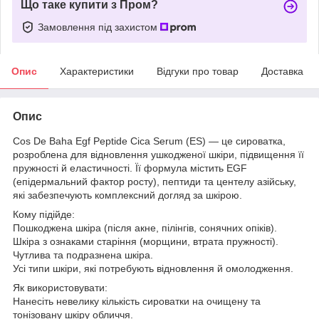
Що таке купити з Пром?
Замовлення під захистом
Опис
Характеристики
Відгуки про товар
Доставка
Опис
Cos De Baha Egf Peptide Cica Serum (ES) — це сироватка,
розроблена для відновлення ушкодженої шкіри, підвищення її
пружності й еластичності. Її формула містить EGF
(епідермальний фактор росту), пептиди та центелу азійську,
які забезпечують комплексний догляд за шкірою.
Кому підійде:
Пошкоджена шкіра (після акне, пілінгів, сонячних опіків).
Шкіра з ознаками старіння (морщини, втрата пружності).
Чутлива та подразнена шкіра.
Усі типи шкіри, які потребують відновлення й омолодження.
Як використовувати:
Нанесіть невелику кількість сироватки на очищену та
тонізовану шкіру обличчя.