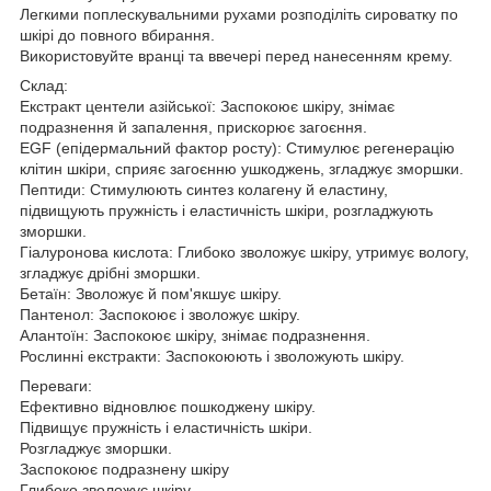
Легкими поплескувальними рухами розподіліть сироватку по
шкірі до повного вбирання.
Використовуйте вранці та ввечері перед нанесенням крему.
Склад:
Екстракт центели азійської: Заспокоює шкіру, знімає
подразнення й запалення, прискорює загоєння.
EGF (епідермальний фактор росту): Стимулює регенерацію
клітин шкіри, сприяє загоєнню ушкоджень, згладжує зморшки.
Пептиди: Стимулюють синтез колагену й еластину,
підвищують пружність і еластичність шкіри, розгладжують
зморшки.
Гіалуронова кислота: Глибоко зволожує шкіру, утримує вологу,
згладжує дрібні зморшки.
Бетаїн: Зволожує й пом'якшує шкіру.
Пантенол: Заспокоює і зволожує шкіру.
Алантоїн: Заспокоює шкіру, знімає подразнення.
Рослинні екстракти: Заспокоюють і зволожують шкіру.
Переваги:
Ефективно відновлює пошкоджену шкіру.
Підвищує пружність і еластичність шкіри.
Розгладжує зморшки.
Заспокоює подразнену шкіру
Глибоко зволожує шкіру.