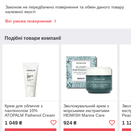
Законом не передбачено повернення та обмін даного товару
належної якості
Всі умови повернення
Подібні товари компанії
Крем для обличчя з
Зволожувальний крем з
Звол
пантенолом 10%
морськими екстрактами
екст
ATOPALM Pathenol Cream
HEIMISH Marine Care
Peac
80 ml
Algae+ Panthenol Deep
Cre
1 049
924
1 1
₴
₴
Moisture Nourishing
Melting Cream 55ml