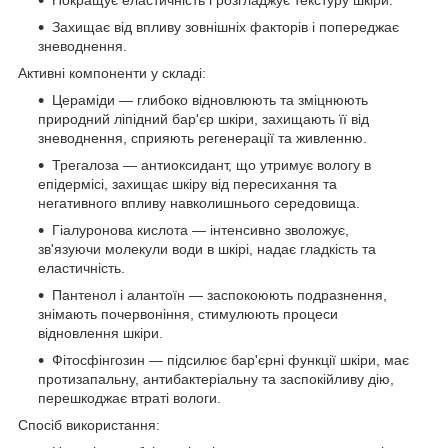
Захищає від впливу зовнішніх факторів і попереджає
зневоднення.
Активні компоненти у складі:
Цераміди — глибоко відновлюють та зміцнюють
природний ліпідний бар'єр шкіри, захищають її від
зневоднення, сприяють регенерації та живленню.
Трегалоза — антиоксидант, що утримує вологу в
епідермісі, захищає шкіру від пересихання та
негативного впливу навколишнього середовища.
Гіалуронова кислота — інтенсивно зволожує,
зв'язуючи молекули води в шкірі, надає гладкість та
еластичність.
Пантенол і алантоїн — заспокоюють подразнення,
знімають почервоніння, стимулюють процеси
відновлення шкіри.
Фітосфінгозин — підсилює бар'єрні функції шкіри, має
протизапальну, антибактеріальну та заспокійливу дію,
перешкоджає втраті вологи.
Спосіб використання: