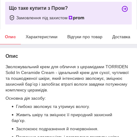
Що таке купити з Пром?
Замовлення під захистом
Опис
Характеристики
Відгуки про товар
Доставка
Опис
Зволожувальний крем для обличчя з церамідами TORRIDEN
Solid In Ceramide Cream - ідеальний крем для сухої, чутливої
та пошкодженої шкіри, який інтенсивно зволожує, зміцнює
захисний бар’єр і запобігає втраті вологи завдяки потужному
комплексу церамідів.
Основна дія засобу:
Глибоко зволожує та утримує вологу.
Живить шкіру та зміцнює її природний захисний
бар’єр.
Заспокоює подразнення й почервоніння.
Покращує еластичність і розгладжує текстуру шкіри.