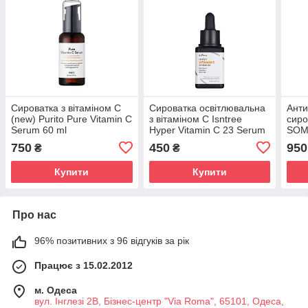
Сироватка з вітаміном С
Сироватка освітлювальна
Анти
(new) Purito Pure Vitamin C
з вітаміном С Isntree
сиро
Serum 60 ml
Hyper Vitamin C 23 Serum
SOM
20 ml
Gala
750
450
950
₴
₴
C Gl
Купити
Купити
Про нас
96% позитивних з 96 відгуків за рік
Працює з 15.02.2012
м. Одеса
вул. Інглезі 2В, Бізнес-центр "Via Roma", 65101, Одеса,