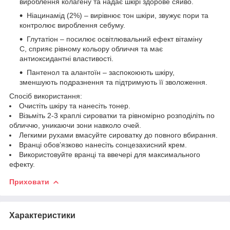
вироблення колагену та надає шкірі здорове сяйво.
Ніацинамід (2%) – вирівнює тон шкіри, звужує пори та
контролює вироблення себуму.
Глутатіон – посилює освітлювальний ефект вітаміну
C, сприяє рівному кольору обличчя та має
антиоксидантні властивості.
Пантенол та алантоїн – заспокоюють шкіру,
зменшують подразнення та підтримують її зволоження.
Спосіб використання:
Очистіть шкіру та нанесіть тонер.
Візьміть 2-3 краплі сироватки та рівномірно розподіліть по
обличчю, уникаючи зони навколо очей.
Легкими рухами вмасуйте сироватку до повного вбирання.
Вранці обов’язково нанесіть сонцезахисний крем.
Використовуйте вранці та ввечері для максимального
ефекту.
Приховати
Характеристики