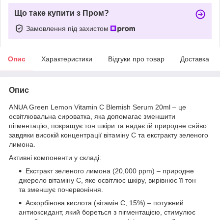
Що таке купити з Пром?
Замовлення під захистом
Опис
Характеристики
Відгуки про товар
Доставка
Опис
ANUA Green Lemon Vitamin C Blemish Serum 20ml – це
освітлювальна сироватка, яка допомагає зменшити
пігментацію, покращує тон шкіри та надає їй природне сяйво
завдяки високій концентрації вітаміну C та екстракту зеленого
лимона.
Активні компоненти у складі:
Екстракт зеленого лимона (20,000 ppm) – природне
джерело вітаміну C, яке освітлює шкіру, вирівнює її тон
та зменшує почервоніння.
Аскорбінова кислота (вітамін C, 15%) – потужний
антиоксидант, який бореться з пігментацією, стимулює