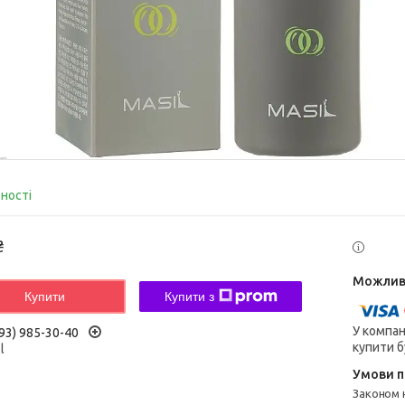
вності
₴
Купити
Купити з
У компан
93) 985-30-40
купити б
l
Законом не передбачено повернення та обмін даного товару