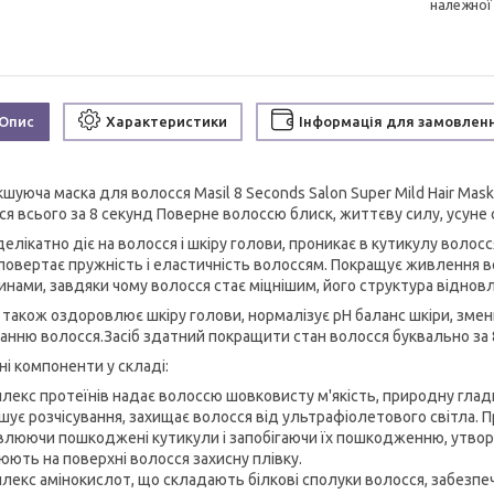
належної
Опис
Характеристики
Інформація для замовлен
кшуюча маска для волосся Masil 8 Seconds Salon Super Mild Hair Ma
я всього за 8 секунд Поверне волоссю блиск, життєву силу, усуне су
делікатно діє на волосся і шкіру голови, проникає в кутикулу воло
 повертає пружність і еластичність волоссям. Покращує живлення во
инами, завдяки чому волосся стає міцнішим, його структура віднов
 також оздоровлює шкіру голови, нормалізує рН баланс шкіри, зме
анню волосся.Засіб здатний покращити стан волосся буквально за 
ні компоненти у складі:
плекс протеїнів надає волоссю шовковисту м'якість, природну гладк
шує розчісування, захищає волосся від ультрафіолетового світла. 
влюючи пошкоджені кутикули і запобігаючи їх пошкодженню, утворення
юють на поверхні волосся захисну плівку.
плекс амінокислот, що складають білкові сполуки волосся, забез