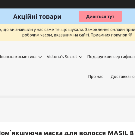
о, що ви знайшли у нас саме те, що шукали. Замовлення онлайн п
робочим часом, вказаним на сайті. Приємних покупок 💜
Японска косметика
Victoria's Secret
Подарункові сертифіка
Про нас
Доставка і 
ом`якшуюча маска для волосся MASIL 8 S