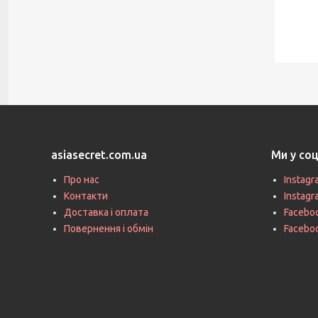
asiasecret.com.ua
Ми у со
Про нас
Instagr
Контакти
Instag
Доставка і оплата
Faceboo
Повернення і обмін
Facebo