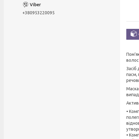
+380953220095
Пом'я
волосс
Засіб 
пасм,
речов
Маска
випад
Актив
• Ком
полег
відно
утвор
• Ком