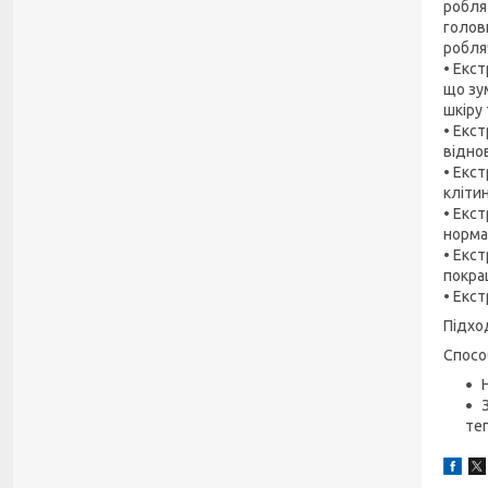
робля
голов
робля
• Екс
що зу
шкіру
• Екст
відно
• Екс
кліти
• Екс
норма
• Екс
покра
• Екс
Підхо
Спосо
те