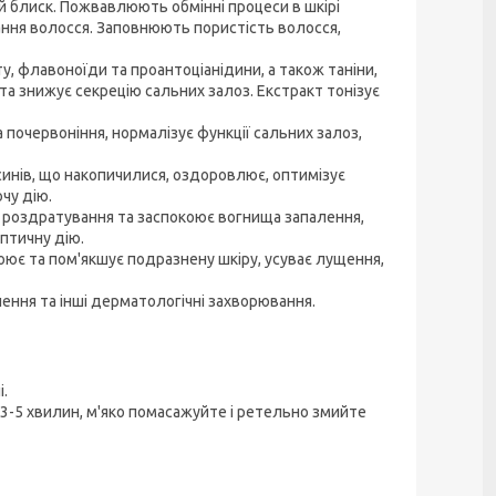
й блиск. Пожвавлюють обмінні процеси в шкірі
ння волосся. Заповнюють пористість волосся,
у, флавоноїди та проантоціанідини, а також таніни,
а знижує секрецію сальних залоз. Екстракт тонізує
а почервоніння, нормалізує функції сальних залоз,
ксинів, що накопичилися, оздоровлює, оптимізує
чу дію.
є роздратування та заспокоює вогнища запалення,
птичну дію.
оює та пом'якшує подразнену шкіру, усуває лущення,
лення та інші дерматологічні захворювання.
і.
 3-5 хвилин, м'яко помасажуйте і ретельно змийте