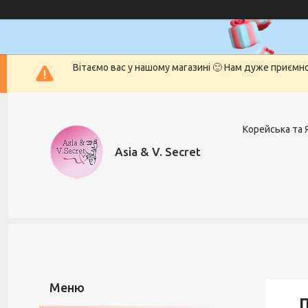
Вітаємо вас у нашому магазині 🙂 Нам дуже приємн
Корейська та 
Asia & V. Secret
П