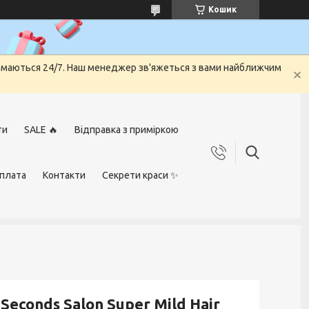
Кошик
риймаються 24/7. Наш менеджер зв'яжеться з вами найближчим
ти
SALE 🔥
Відправка з приміркою
оплата
Контакти
Секрети краси ✨
econds Salon Super Mild Hair