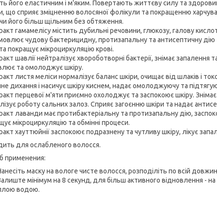
ть його еластичним і м'яким. Повертають життєву силу та здорови
и, що сприяє зміцненню волосяної фолікули та покращенню харчува
чи його більш щільним без обтяження.
тракт гамамелісу містить дубильні речовини, глюкозу, галову кислот
мовлює чудову бактерицидну, протизапальну та антисептичну дію т
 та покращує мікроциркуляцію крові.
ракт шавлії нейтралізує хвороботворні бактерії, знімає запалення т
влює та омолоджує шкіру.
тракт листя меліси нормалізує баланс шкіри, очищає від шлаків і то
нне дихання і насичує шкіру киснем, надає омолоджуючу та підтягую
тракт перцевої м'яти приємно охолоджує та заспокоює шкіру. Зніма
лізує роботу сальних залоз. Сприяє загоєнню шкіри та надає антисе
тракт лаванди має протибактеріальну та протизапальну дію, заспок
щує мікроциркуляцію та обмінні процеси.
тракт хауттюйнії заспокоює подразнену та чутливу шкіру, лікує запа
дить для ослабленого волосся.
б применения:
Нанесіть маску на вологе чисте волосся, розподіліть по всій довжин
Залиште мінімум на 8 секунд, для більш активного відновлення - на
плою водою.