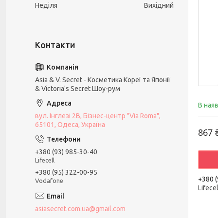
Неділя
Вихідний
Asia & V. Secret - Косметика Кореї та Японії
& Victoria's Secret Шоу-рум
В ная
вул. Інглезі 2В, Бізнес-центр "Via Roma",
65101, Одеса, Україна
867 
+380 (93) 985-30-40
Lifecell
+380 (95) 322-00-95
+380 (
Vodafone
Lifecel
asiasecret.com.ua@gmail.com