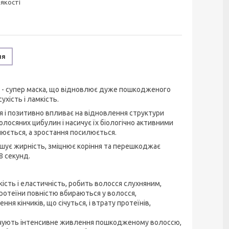
 якості
ня
sk - супер маска, що відновлює дуже пошкодженого
хість і ламкість.
сся і позитивно впливає на відновлення структури
лосяних цибулин і насичує їх біологічно активними
люється, а зростання посилюється.
ншує жирність, зміцнює коріння та перешкоджає
8 секунд.
ість і еластичність, робить волосся слухняним,
Протеїни повністю вбираються у волосся,
 кінчиків, що січуться, і втрату протеїнів,
печують інтенсивне живлення пошкодженому волоссю,