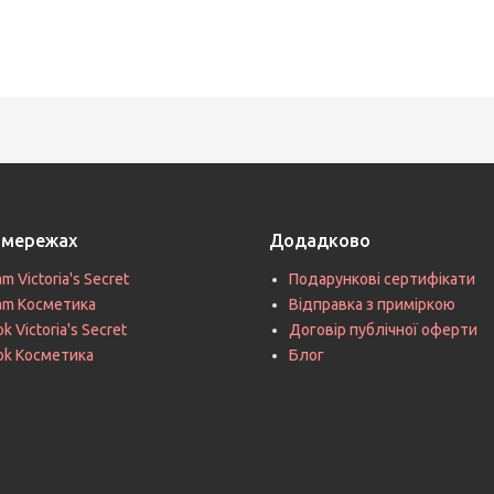
цмережах
Додадково
am Victoria's Secret
Подарункові сертифікати
ram Косметика
Відправка з приміркою
k Victoria's Secret
Договір публічної оферти
ok Косметика
Блог