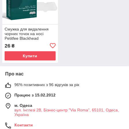
Смужка для видалення
чорних точок на носі
Petitfee Blackhead
Removing Strips 0.67g -
26
₴
1шт. (Термін придатності:
до 01.01.2026)
Купити
Про нас
96% позитивних з 96 відгуків за рік
Працює з 15.02.2012
м. Одеса
вул. Інглезі 2В, Бізнес-центр "Via Roma", 65101, Одеса,
Україна
Контакти