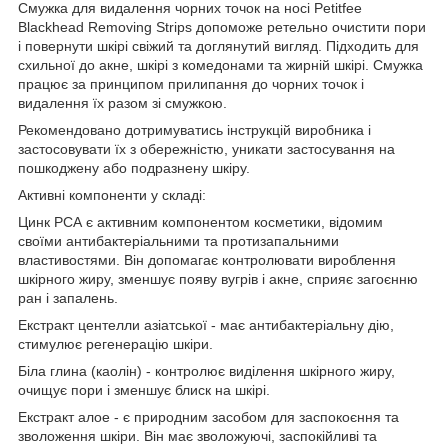
Смужка для видалення чорних точок на носі Petitfee
Blackhead Removing Strips допоможе ретельно очистити пори
і повернути шкірі свіжий та доглянутий вигляд. Підходить для
схильної до акне, шкірі з комедонами та жирній шкірі. Смужка
працює за принципом прилипання до чорних точок і
видалення їх разом зі смужкою.
Рекомендовано дотримуватись інструкцій виробника і
застосовувати їх з обережністю, уникати застосування на
пошкоджену або подразнену шкіру.
Активні компоненти у складі:
Цинк РСА є активним компонентом косметики, відомим
своїми антибактеріальними та протизапальними
властивостями. Він допомагає контролювати вироблення
шкірного жиру, зменшує появу вугрів і акне, сприяє загоєнню
ран і запалень.
Екстракт центелли азіатської - має антибактеріальну дію,
стимулює регенерацію шкіри.
Біла глина (каолін) - контролює виділення шкірного жиру,
очищує пори і зменшує блиск на шкірі.
Екстракт алое - є природним засобом для заспокоєння та
зволоження шкіри. Він має зволожуючі, заспокійливі та