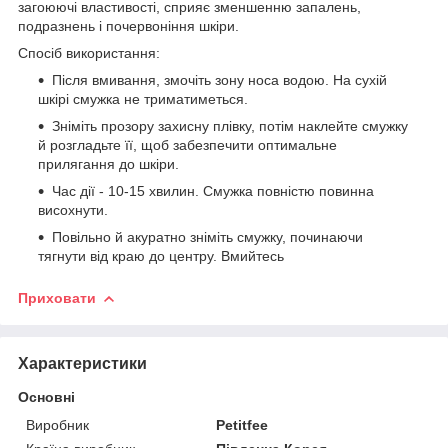
загоюючі властивості, сприяє зменшенню запалень,
подразнень і почервоніння шкіри.
Спосіб використання:
Після вмивання, змочіть зону носа водою. На сухій
шкірі смужка не триматиметься.
Зніміть прозору захисну плівку, потім наклейте смужку
й розгладьте її, щоб забезпечити оптимальне
прилягання до шкіри.
Час дії - 10-15 хвилин. Смужка повністю повинна
висохнути.
Повільно й акуратно зніміть смужку, починаючи
тягнути від краю до центру. Вмийтесь
Приховати
Характеристики
Основні
Виробник
Petitfee