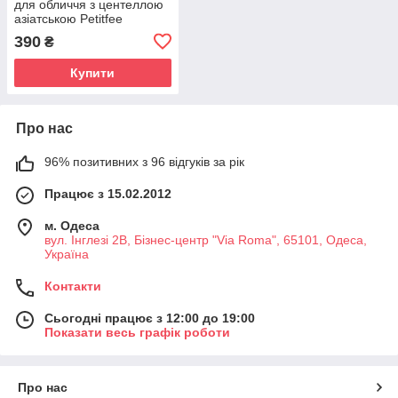
для обличчя з центеллою
азіатською Petitfee
Soothing Spot Ampoule
390
₴
30ml (Термін придатності:
до 08.03.2026)
Купити
Про нас
96% позитивних з 96 відгуків за рік
Працює з 15.02.2012
м. Одеса
вул. Інглезі 2В, Бізнес-центр "Via Roma", 65101, Одеса,
Україна
Контакти
Сьогодні працює з 12:00 до 19:00
Показати весь графік роботи
Про нас