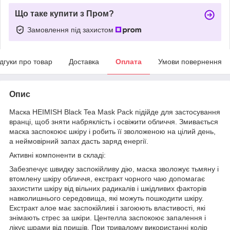
Що таке купити з Пром?
Замовлення під захистом
ідгуки про товар
Доставка
Оплата
Умови повернення
Опис
Маска HEIMISH Black Tea Mask Pack підійде для застосування
вранці, щоб зняти набряклість і освіжити обличчя. Змивається
маска заспокоює шкіру і робить її зволоженою на цілий день,
а неймовірний запах дасть заряд енергії.
Активні компоненти в складі:
Забезпечує швидку заспокійливу дію, маска зволожує тьмяну і
втомлену шкіру обличчя, екстракт чорного чаю допомагає
захистити шкіру від вільних радикалів і шкідливих факторів
навколишнього середовища, які можуть пошкодити шкіру.
Екстракт алое має заспокійливі і загоюють властивості, які
знімають стрес за шкіри. Центелла заспокоює запалення і
лікує шрами від прищів. При тривалому використанні колір