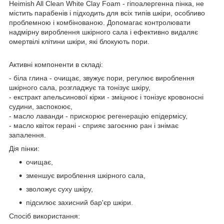
Heimish All Clean White Clay Foam - гіпоалергенна пінка, не
містить парабенів і підходить для всіх типів шкіри, особливо
проблемною і комбінованою. Допомагає контролювати
надмірну вироблення шкірного сала і ефективно видаляє
омертвілі клітини шкіри, які блокують пори.
Активні компоненти в складі:
- біла глина - очищає, звужує пори, регулює вироблення
шкірного сала, розгладжує та тонізує шкіру,
- екстракт апельсинової кірки - зміцнює і тонізує кровоносні
судини, заспокоює,
- масло лаванди - прискорює регенерацію епідермісу,
- масло квіток герані - сприяє загоєнню ран і знімає
запалення.
Дія пінки:
очищає,
зменшує вироблення шкірного сала,
зволожує суху шкіру,
підсилює захисний бар'єр шкіри.
Спосіб використання: