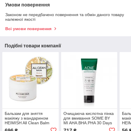
Умови повернення
Законом не передбачено повернення та обмін даного товару
належної якості
Всі умови повернення
Подібні товари компанії
Бальзам для зняття
Очищаюча кислотна пінка
Баль
макіяжу з мандарином
для вмивання SOME BY
макі
HEIMISH All Clean Balm
MI AHA.BHA.PHA 30 Days
HEIM
Mandarin 120ml
Miracle Acne Clear Foam
Mand
696
717
56
₴
₴