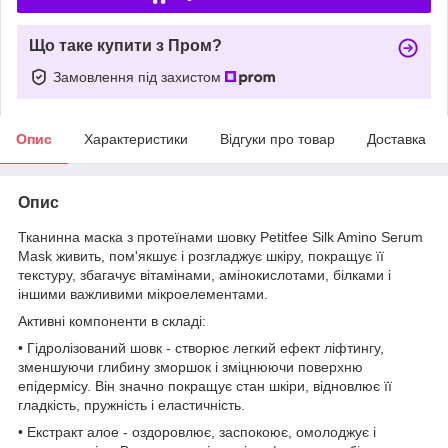
Що таке купити з Пром?
Замовлення під захистом
Опис
Характеристики
Відгуки про товар
Доставка
Опис
Тканинна маска з протеїнами шовку Petitfee Silk Amino Serum
Mask живить, пом'якшує і розгладжує шкіру, покращує її
текстуру, збагачує вітамінами, амінокислотами, білками і
іншими важливими мікроелементами.
Активні компоненти в складі:
• Гідролізований шовк - створює легкий ефект ліфтингу,
зменшуючи глибину зморшок і зміцнюючи поверхню
епідермісу. Він значно покращує стан шкіри, відновлює її
гладкість, пружність і еластичність.
• Екстракт алое - оздоровлює, заспокоює, омолоджує і