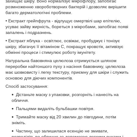
захищає шкіру. Воно нормалізує мікрофлору, запобігає
розмноженню хвороботворних бактерій і дозволяє вирішити
багато дерматологічні проблеми.
• Екстракт грейпфрута - відлущує омертвілі шар епітелію,
усуває зайву жирність, бореться з мікробами, запобігає появі
запалень і подразнень.
• Екстракт яблука - освітлює, освіжає, пробуджує і тонізує
шкіру, збагачує її вітаміном С, покращує кровотік, активізує
обмінні процеси і стимулює роботу імунітету.
Натуральна бавовняна целюлоза отримується шляхом
переробки найтоншого пуху з насіння бавовнику, целюлоза
має шовковисту і легку текстуру, приємну для шкіри і служить
основою для діючих компонентів.
Спосіб застосування:
Дістаньте маску з упаковки, розгорніть і нанесіть на
обличчя.
Пальцями видаліть бульбашки повітря.
Тримайте маску від 20 хвилин до півгодини, потім
зніміть.
Частину, що залишилася есенцію не змивати,
розподіліть по обличчю за допомогою легкими рухами і