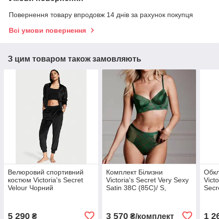
Повернення товару впродовж 14 днів за рахунок покупця
Всі умови повернення
З цим товаром також замовляють
Велюровий спортивний
Комплект Білизни
Обкл
костюм Victoria's Secret
Victoria's Secret Very Sexy
Victo
Velour Чорний
Satin 38С (85C)/ S,
Secr
Зелений
Чорн
5 290
3 570
1 2
₴
₴/комплект