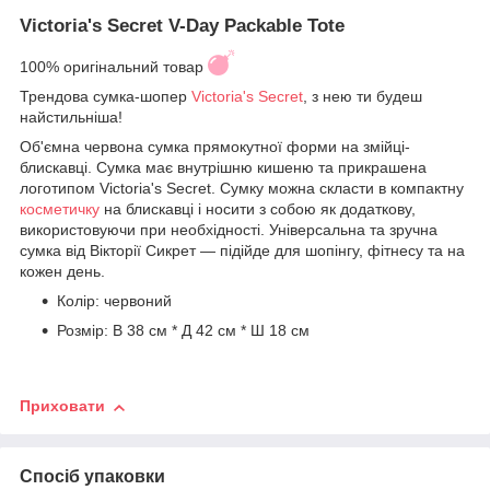
Victoria's Secret V-Day Packable Tote
100% оригінальний товар
Трендова сумка-шопер
Victoria's Secret
, з нею ти будеш
найстильніша!
Об'ємна червона сумка прямокутної форми на змійці-
блискавці. Сумка має внутрішню кишеню та прикрашена
логотипом Victoria's Secret. Сумку можна скласти в компактну
косметичку
на блискавці і носити з собою як додаткову,
використовуючи при необхідності. Універсальна та зручна
сумка від Вікторії Сикрет — підійде для шопінгу, фітнесу та на
кожен день.
Колір: червоний
Розмір: В 38 см * Д 42 см * Ш 18 см
Приховати
Спосіб упаковки