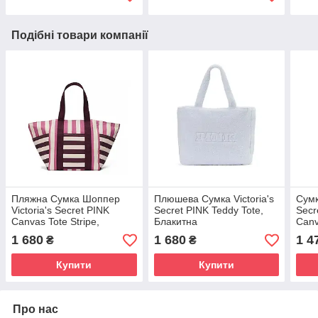
Подібні товари компанії
Пляжна Сумка Шоппер
Плюшева Сумка Victoria's
Сумк
Victoria's Secret PINK
Secret PINK Teddy Tote,
Secr
Canvas Tote Stripe,
Блакитна
Canv
Різнокольорова у смужку
1 680
1 680
1 4
₴
₴
Купити
Купити
Про нас