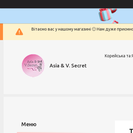
Вітаємо вас у нашому магазині 🙂 Нам дуже приємн
Корейська та 
Asia & V. Secret
Т