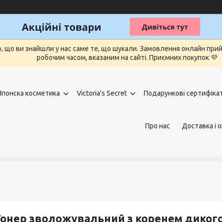
о, що ви знайшли у нас саме те, що шукали. Замовлення онлайн п
робочим часом, вказаним на сайті. Приємних покупок 💜
Японска косметика
Victoria's Secret
Подарункові сертифіка
Про нас
Доставка і 
онер зволожувальний з коренем дикого 