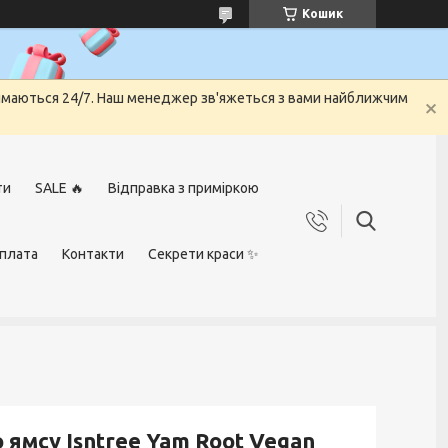
Кошик
риймаються 24/7. Наш менеджер зв'яжеться з вами найближчим
ти
SALE 🔥
Відправка з приміркою
оплата
Контакти
Секрети краси ✨
ямсу Isntree Yam Root Vegan