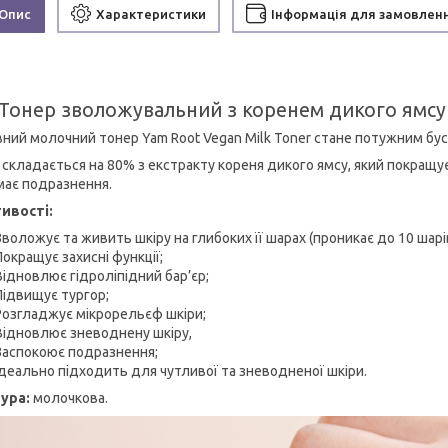
Опис
Характеристики
Інформація для замовлен
Тонер зволожувальний з коренем дикого ямсу I
ний молочний тонер Yam Root Vegan Milk Toner стане потужним бус
 складається на 80% з екстракту кореня дикого ямсу, який покращує
імає подразнення.
ивості:
Зволожує та живить шкіру на глибоких її шарах (проникає до 10 шарів
Покращує захисні функції;
Відновлює гідроліпідний бар’єр;
Підвищує тургор;
Розгладжує мікрорельєф шкіри;
Відновлює зневоднену шкіру,
Заспокоює подразнення;
Ідеально підходить для чутливої та зневодненої шкіри.
ура:
молочкова.