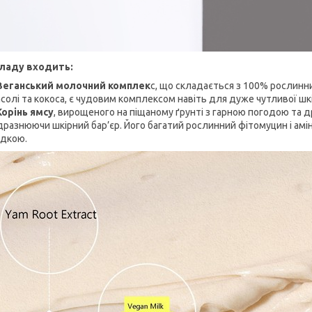
ладу входить:
Веганський молочний комплек
с, що складається з 100% рослинних
солі та кокоса, є чудовим комплексом навіть для дуже чутливої шк
Корінь ямсу
, вирощеного на піщаному ґрунті з гарною погодою та 
дразнюючи шкірний бар’єр. Його багатий рослинний фітомуцин і ам
адкою.