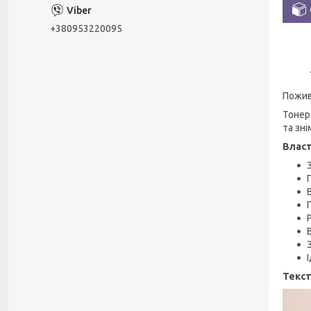
+380953220095
Пожив
Тонер
та зн
Власт
Текст