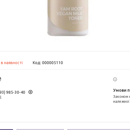
 в наявності
Код:
000005110
₴
93) 985-30-40
Законом не передбачено повернення та обмін даного товару
l
належної