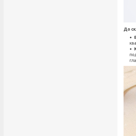
До ск
ква
по
гл