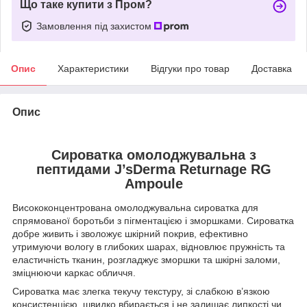
Що таке купити з Пром?
Замовлення під захистом
Опис
Характеристики
Відгуки про товар
Доставка
Опис
Сироватка омолоджувальна з
пептидами J’sDerma Returnage RG
Ampoule
Висококонцентрована омолоджувальна сироватка для
спрямованої боротьби з пігментацією і зморшками. Сироватка
добре живить і зволожує шкірний покрив, ефективно
утримуючи вологу в глибоких шарах, відновлює пружність та
еластичність тканин, розгладжує зморшки та шкірні заломи,
зміцнюючи каркас обличчя.
Сироватка має злегка текучу текстуру, зі слабкою в’язкою
консистенцією, швидко вбирається і не залишає липкості чи