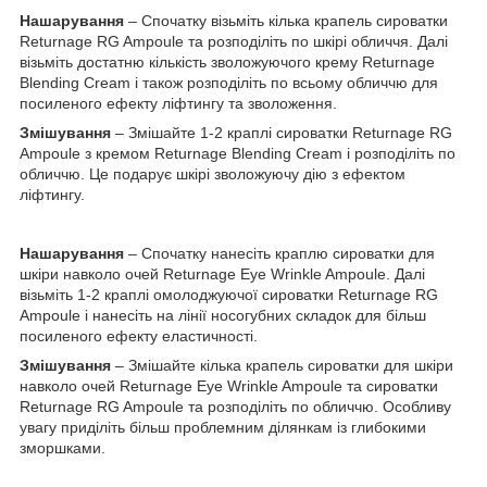
Нашарування
– Спочатку візьміть кілька крапель сироватки
Returnage RG Ampoule та розподіліть по шкірі обличчя. Далі
візьміть достатню кількість зволожуючого крему Returnage
Blending Cream і також розподіліть по всьому обличчю для
посиленого ефекту ліфтингу та зволоження.
Змішування
– Змішайте 1-2 краплі сироватки Returnage RG
Ampoule з кремом Returnage Blending Cream і розподіліть по
обличчю. Це подарує шкірі зволожуючу дію з ефектом
ліфтингу.
Нашарування
– Спочатку нанесіть краплю сироватки для
шкіри навколо очей Returnage Eye Wrinkle Ampoule. Далі
візьміть 1-2 краплі омолоджуючої сироватки Returnage RG
Ampoule і нанесіть на лінії носогубних складок для більш
посиленого ефекту еластичності.
Змішування
– Змішайте кілька крапель сироватки для шкіри
навколо очей Returnage Eye Wrinkle Ampoule та сироватки
Returnage RG Ampoule та розподіліть по обличчю. Особливу
увагу приділіть більш проблемним ділянкам із глибокими
зморшками.