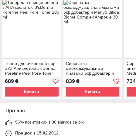
Тонер для очищення пор
Сироватка
Сиро
з AHA кислотою J’sDerma
омолоджувальна з
анти
Porefine Peel Pore Toner
лізатами біфідобактерій
Medi
200 ml
Manyo Bifida Biome
Ampo
689
839
734
₴
₴
Complex Ampoule 30 ml
Купити
Купити
Про нас
96% позитивних з 96 відгуків за рік
Працює з 15.02.2012