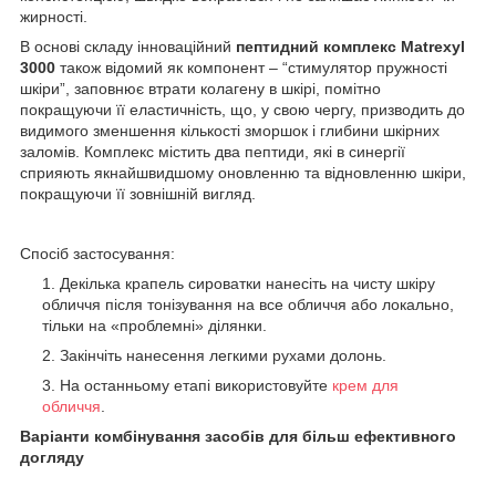
жирності.
В основі складу інноваційний
пептидний комплекс Matrexyl
3000
також відомий як компонент – “стимулятор пружності
шкіри”, заповнює втрати колагену в шкірі, помітно
покращуючи її еластичність, що, у свою чергу, призводить до
видимого зменшення кількості зморшок і глибини шкірних
заломів. Комплекс містить два пептиди, які в синергії
сприяють якнайшвидшому оновленню та відновленню шкіри,
покращуючи її зовнішній вигляд.
Спосіб застосування:
Декілька крапель сироватки нанесіть на чисту шкіру
обличчя після тонізування на все обличчя або локально,
тільки на «проблемні» ділянки.
Закінчіть нанесення легкими рухами долонь.
На останньому етапі використовуйте
крем для
обличчя
.
Варіанти комбінування засобів для більш ефективного
догляду