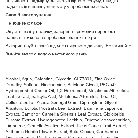
поглинають надмірну кількість шкірного себуму, швидко
надають інтенсивну допомогу у проблемних зонах.
Спосіб застосування:
Не збийте флакон!
Опустіть ватну паличку, зачерпніть рожевий порошок і
нанесіть точково на проблемні ділянки шкіри.
Використовуйте засіб під час вечірнього догляду. Не змивайте.
Змийте теплою водою наступного ранку.
Alcohol, Aqua, Calamine, Glycerin, CI 77891, Zinc Oxide,
Dimethyl Sulfone, Niacinamide, Butylene Glycol, PEG-40
Hydrogenated Castor Oil, 1,2-Hexanediol, Melaleuca Alternifolia
Leaf Extract, Salicylic Acid, Melaleuca Alternifolia Leaf Oil,
Colloidal Sulfur, Acacia Senegal Gum, Dipropylene Glycol,
Allantoin, Eclipta Prostrata Leaf Extract, Laminaria Japonica
Extract, Camphor, Camellia Sinensis Leaf Extract, Gloiopeltis
Furcata Extract, Hydrogenated Lecithin, Fructooligosaccharides,
Limonene, Centella Asiatica Extract, Ficus Carica Fruit Extract,
Anthemis Nobilis Flower Extract, Beta-Glucan, Carthamus
Tinctorius Seed Oil, Hamamelis Virginiana Extract, Lecithin,