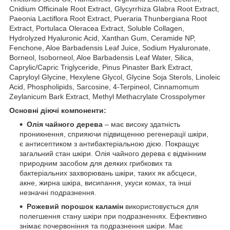
Cnidium Officinale Root Extract, Glycyrrhiza Glabra Root Extract,
Paeonia Lactiflora Root Extract, Pueraria Thunbergiana Root
Extract, Portulaca Oleracea Extract, Soluble Collagen,
Hydrolyzed Hyaluronic Acid, Xanthan Gum, Ceramide NP,
Fenchone, Aloe Barbadensis Leaf Juice, Sodium Hyaluronate,
Borneol, Isoborneol, Aloe Barbadensis Leaf Water, Silica,
Caprylic/Capric Triglyceride, Pinus Pinaster Bark Extract,
Capryloyl Glycine, Hexylene Glycol, Glycine Soja Sterols, Linoleic
Acid, Phospholipids, Sarcosine, 4-Terpineol, Cinnamomum
Zeylanicum Bark Extract, Methyl Methacrylate Crosspolymer
Основні діючі компоненти:
Олія чайного дерева
– має високу здатність
проникнення, сприяючи підвищенню регенерації шкіри,
є антисептиком з антибактеріальною дією. Покращує
загальний стан шкіри. Олія чайного дерева є відмінним
природним засобом для деяких грибкових та
бактеріальних захворювань шкіри, таких як абсцеси,
акне, жирна шкіра, висипання, укуси комах, та інші
незначні подразнення.
Рожевий порошок каламін
використовується для
полегшення стану шкіри при подразненнях. Ефективно
знімає почервоніння та подразнення шкіри. Має