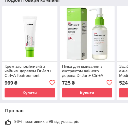
Подібні товари компанії
Крем заспокійливий з
Пінка для вмивання з
Засі
чайним деревом Dr.Jart+
екстрактом чайного
акне
Ctrl+A Teatreement
дерева Dr.Jart+ Ctrl+A
Medi
Moisturizer 50 ml
Teatreatment Cleansing
ml
969
725
524
₴
₴
Foam 120ml
Купити
Купити
Про нас
96% позитивних з 96 відгуків за рік