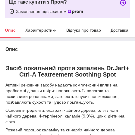
Що таке купити з Пром?
Замовлення під захистом
Опис
Характеристики
Відгуки про товар
Доставка
Опис
Засіб локальний проти запалень Dr.Jart+
Ctrl-A Teatreement Soothing Spot
Активні речовини засобу надають комплексний вплив на
проблемні ділянки шкіри: наповнюють їх вологою та
поживними речовинами, загоюють існуючі пошкодження,
позбавляють сухості та чудово пом’якшують.
Основні інгредієнти: екстракт чайного дерева, олія листя
чайного дерева, 4-терпінеол, каламін (9,9%), цинк, дієтична
сірка.
Рожевий порошок каламіну та синергія чайного дерева