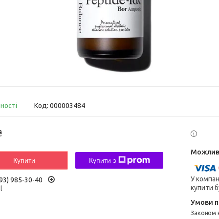
вності
Код:
000003484
₴
Купити
Купити з
У компан
93) 985-30-40
купити б
l
Законом не передбачено повернення та обмін даного товару