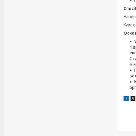
Спосі
Нанес
Курс 
Основ
гід
ек
Сти
мік
вол
ор