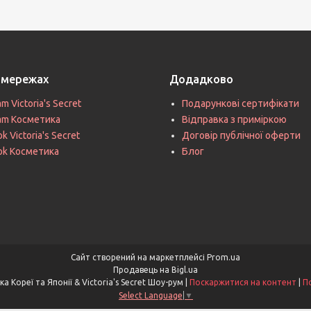
цмережах
Додадково
am Victoria's Secret
Подарункові сертифікати
ram Косметика
Відправка з приміркою
k Victoria's Secret
Договір публічної оферти
ok Косметика
Блог
Сайт створений на маркетплейсі
Prom.ua
Продавець на Bigl.ua
Asia & V. Secret - Косметика Кореї та Японії & Victoria's Secret Шоу-рум |
Поскаржитися на контент
|
П
Select Language
▼