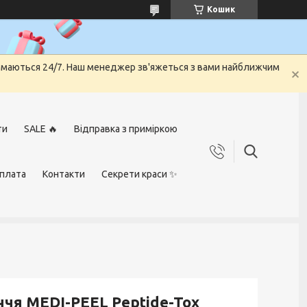
Кошик
риймаються 24/7. Наш менеджер зв'яжеться з вами найближчим
ти
SALE 🔥
Відправка з приміркою
оплата
Контакти
Секрети краси ✨
чя MEDI-PEEL Peptide-Tox