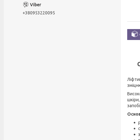
+380953220095
Ліфти
зміцн
Висок
шкіри
запобі
Основ