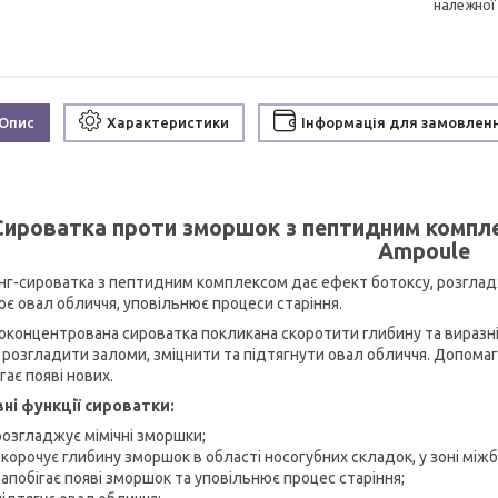
належної
Опис
Характеристики
Інформація для замовлен
Сироватка проти зморшок з пептидним компле
Ampoule
нг-сироватка з пептидним комплексом дає ефект ботоксу, розгладжу
ює овал обличчя, уповільнює процеси старіння.
оконцентрована сироватка покликана скоротити глибину та виразні
, розгладити заломи, зміцнити та підтягнути овал обличчя. Допомага
гає появі нових.
ні функції сироватки:
розгладжує мімічні зморшки;
скорочує глибину зморшок в області носогубних складок, у зоні міжб
запобігає появі зморшок та уповільнює процес старіння;