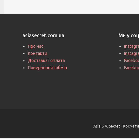
asiasecret.com.ua
Ми у со
Про нас
Instagr
Контакти
Instag
Доставка і оплата
Faceboo
Повернення і обмін
Facebo