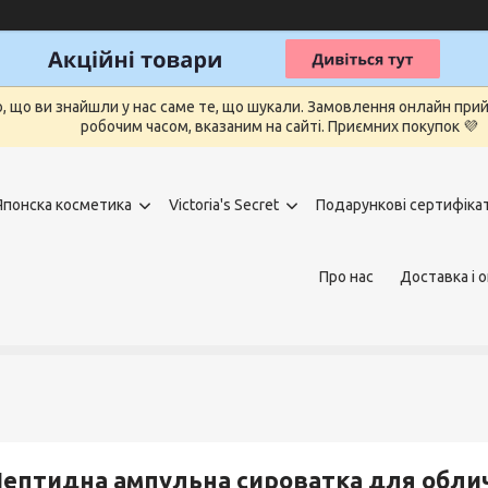
о, що ви знайшли у нас саме те, що шукали. Замовлення онлайн п
робочим часом, вказаним на сайті. Приємних покупок 💜
Японска косметика
Victoria's Secret
Подарункові сертифіка
Про нас
Доставка і 
ептидна ампульна сироватка для облич