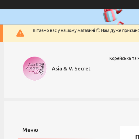
Вітаємо вас у нашому магазині 🙂 Нам дуже приємн
Корейська та 
Asia & V. Secret
П