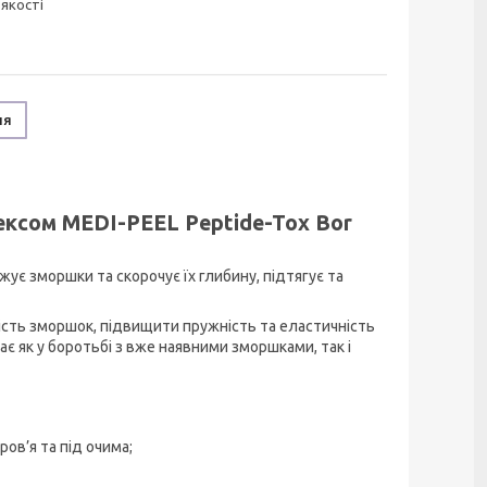
 якості
ня
ксом MEDI-PEEL Peptide-Tox Bor
є зморшки та скорочує їх глибину, підтягує та
сть зморшок, підвищити пружність та еластичність
є як у боротьбі з вже наявними зморшками, так і
ров’я та під очима;