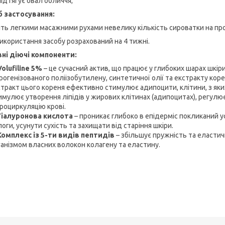
підтягує овал обличчя;
б застосування:
іть легкими масажними рухами невелику кількість сироватки на пр
використання засобу розрахований на 4 тижні.
ні діючі компоненти:
Volufiline 5%
– це сучасний актив, що працює у глибоких шарах шкіри 
рогенізованого поліізобутилену, синтетичної олії та екстракту кор
стракт цього кореня ефективно стимулює адипоцити, клітини, з як
мулює утворення ліпідів у жирових клітинах (адипоцитах), регулює
роциркуляцію крові.
Гіалуронова кислота
– проникає глибоко в епідерміс покликаний у
оги, усунути сухість та захищати від старіння шкіри.
Комплекс із 5-ти видів пептидів
– збільшує пружність та еласти
ганізмом власних волокон колагену та еластину.