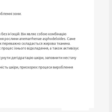
облемні зони.
без ін’єкцій. Він являє собою комбінацію
еня рослини anemarrhenae asphodeloides. Саме
их переважно складається жирова тканина.
 процес їхнього відкладення, а також активізує
сунути дегідратацію шкіри, заповнити нестачу
чність шкіри, прискорює процеси вироблення