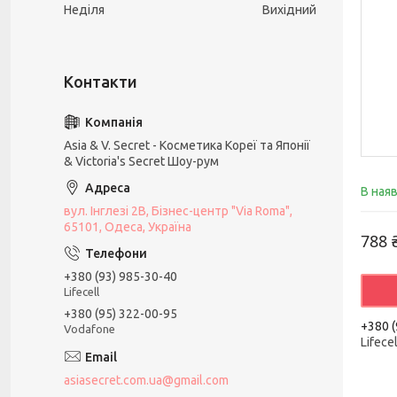
Неділя
Вихідний
Asia & V. Secret - Косметика Кореї та Японії
& Victoria's Secret Шоу-рум
В ная
вул. Інглезі 2В, Бізнес-центр "Via Roma",
65101, Одеса, Україна
788 
+380 (93) 985-30-40
Lifecell
+380 (95) 322-00-95
+380 (
Vodafone
Lifecel
asiasecret.com.ua@gmail.com