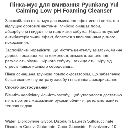
Пінка-мус для вмивання Pyunkang Yul
Calming Low pH Foaming Cleanser
Заспокійлива пінка-мус для вмивання ефективно і делікатно
відлущує ороговілі частинки, глибоко очищає пори,
абсорбуючи і видаляючи надлишки себума. Надає потужний
антибактеріальний ефект, бореться з висипаннями різного
походження.
Заспокійливі інгредієнти, що містять центеллу азіатську, чайне
дерево і екстракт квітів жимолості, знімають запалення,
регулюють рівень шкірного себуму і захищають шкіру від
стресів навколишнього середовища.
Пінка оснащена зручною помпою-дозатором, що забезпечує
більш економічну витрату засобу і гігієнічність використання.
Спосіб застосування:
Візьміть необхідну кількість засобу, щоб утворилося достатньо
піни, протріть масажними рухами обличчя, ретельно змийте
теплою водою.
Water, Dipropylene Glycol, Disodium Laureth Sulfosuccinate,
Disodium Cocoyl Glutamate, Coco-Glucoside, Polyglyceryl-10