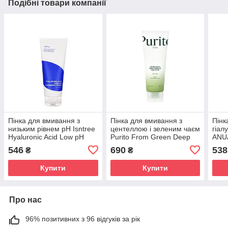
Подібні товари компанії
Пінка для вмивання з
Пінка для вмивання з
Пінк
низьким рівнем pH Isntree
центеллою і зеленим чаєм
гіал
Hyaluronic Acid Low pH
Purito From Green Deep
ANUA
Cleansing Foam 150 ml
Foaming Cleanser 150 ml
Hydr
546
690
538
₴
₴
Clea
Купити
Купити
Про нас
96% позитивних з 96 відгуків за рік