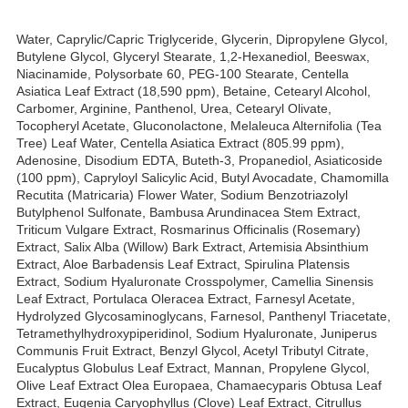
Water, Caprylic/Capric Triglyceride, Glycerin, Dipropylene Glycol,
Butylene Glycol, Glyceryl Stearate, 1,2-Hexanediol, Beeswax,
Niacinamide, Polysorbate 60, PEG-100 Stearate, Centella
Asiatica Leaf Extract (18,590 ppm), Betaine, Cetearyl Alcohol,
Carbomer, Arginine, Panthenol, Urea, Cetearyl Olivate,
Tocopheryl Acetate, Gluconolactone, Melaleuca Alternifolia (Tea
Tree) Leaf Water, Centella Asiatica Extract (805.99 ppm),
Adenosine, Disodium EDTA, Buteth-3, Propanediol, Asiaticoside
(100 ppm), Capryloyl Salicylic Acid, Butyl Avocadate, Chamomilla
Recutita (Matricaria) Flower Water, Sodium Benzotriazolyl
Butylphenol Sulfonate, Bambusa Arundinacea Stem Extract,
Triticum Vulgare Extract, Rosmarinus Officinalis (Rosemary)
Extract, Salix Alba (Willow) Bark Extract, Artemisia Absinthium
Extract, Aloe Barbadensis Leaf Extract, Spirulina Platensis
Extract, Sodium Hyaluronate Crosspolymer, Camellia Sinensis
Leaf Extract, Portulaca Oleracea Extract, Farnesyl Acetate,
Hydrolyzed Glycosaminoglycans, Farnesol, Panthenyl Triacetate,
Tetramethylhydroxypiperidinol, Sodium Hyaluronate, Juniperus
Communis Fruit Extract, Benzyl Glycol, Acetyl Tributyl Citrate,
Eucalyptus Globulus Leaf Extract, Mannan, Propylene Glycol,
Olive Leaf Extract Olea Europaea, Chamaecyparis Obtusa Leaf
Extract, Eugenia Caryophyllus (Clove) Leaf Extract, Citrullus