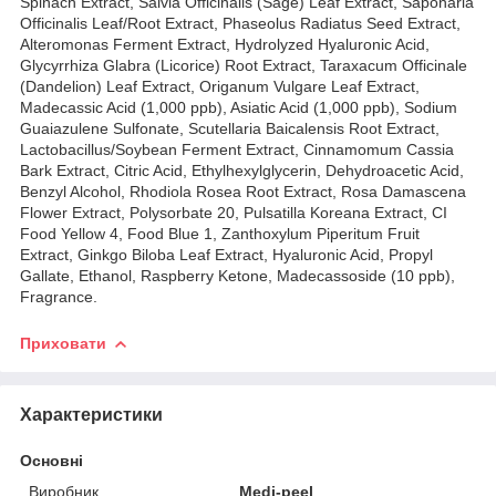
Spinach Extract, Salvia Officinalis (Sage) Leaf Extract, Saponaria
Officinalis Leaf/Root Extract, Phaseolus Radiatus Seed Extract,
Alteromonas Ferment Extract, Hydrolyzed Hyaluronic Acid,
Glycyrrhiza Glabra (Licorice) Root Extract, Taraxacum Officinale
(Dandelion) Leaf Extract, Origanum Vulgare Leaf Extract,
Madecassic Acid (1,000 ppb), Asiatic Acid (1,000 ppb), Sodium
Guaiazulene Sulfonate, Scutellaria Baicalensis Root Extract,
Lactobacillus/Soybean Ferment Extract, Cinnamomum Cassia
Bark Extract, Citric Acid, Ethylhexylglycerin, Dehydroacetic Acid,
Benzyl Alcohol, Rhodiola Rosea Root Extract, Rosa Damascena
Flower Extract, Polysorbate 20, Pulsatilla Koreana Extract, CI
Food Yellow 4, Food Blue 1, Zanthoxylum Piperitum Fruit
Extract, Ginkgo Biloba Leaf Extract, Hyaluronic Acid, Propyl
Gallate, Ethanol, Raspberry Ketone, Madecassoside (10 ppb),
Fragrance.
Приховати
Характеристики
Основні
Виробник
Medi-peel