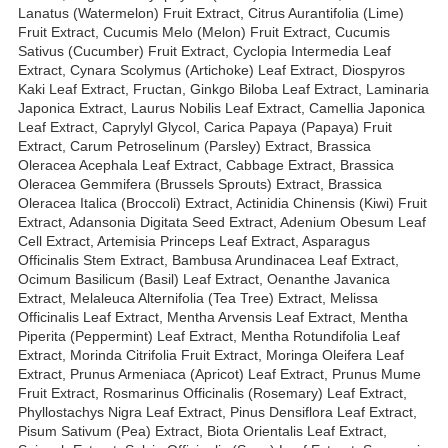
Lanatus (Watermelon) Fruit Extract, Citrus Aurantifolia (Lime)
Fruit Extract, Cucumis Melo (Melon) Fruit Extract, Cucumis
Sativus (Cucumber) Fruit Extract, Cyclopia Intermedia Leaf
Extract, Cynara Scolymus (Artichoke) Leaf Extract, Diospyros
Kaki Leaf Extract, Fructan, Ginkgo Biloba Leaf Extract, Laminaria
Japonica Extract, Laurus Nobilis Leaf Extract, Camellia Japonica
Leaf Extract, Caprylyl Glycol, Carica Papaya (Papaya) Fruit
Extract, Carum Petroselinum (Parsley) Extract, Brassica
Oleracea Acephala Leaf Extract, Cabbage Extract, Brassica
Oleracea Gemmifera (Brussels Sprouts) Extract, Brassica
Oleracea Italica (Broccoli) Extract, Actinidia Chinensis (Kiwi) Fruit
Extract, Adansonia Digitata Seed Extract, Adenium Obesum Leaf
Cell Extract, Artemisia Princeps Leaf Extract, Asparagus
Officinalis Stem Extract, Bambusa Arundinacea Leaf Extract,
Ocimum Basilicum (Basil) Leaf Extract, Oenanthe Javanica
Extract, Melaleuca Alternifolia (Tea Tree) Extract, Melissa
Officinalis Leaf Extract, Mentha Arvensis Leaf Extract, Mentha
Piperita (Peppermint) Leaf Extract, Mentha Rotundifolia Leaf
Extract, Morinda Citrifolia Fruit Extract, Moringa Oleifera Leaf
Extract, Prunus Armeniaca (Apricot) Leaf Extract, Prunus Mume
Fruit Extract, Rosmarinus Officinalis (Rosemary) Leaf Extract,
Phyllostachys Nigra Leaf Extract, Pinus Densiflora Leaf Extract,
Pisum Sativum (Pea) Extract, Biota Orientalis Leaf Extract,