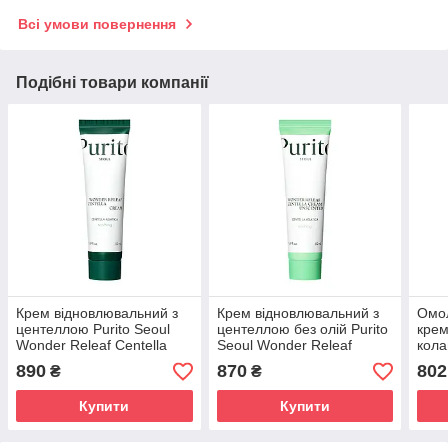
Всі умови повернення
Подібні товари компанії
Крем відновлювальний з
Крем відновлювальний з
Омо
центеллою Purito Seoul
центеллою без олій Purito
крем
Wonder Releaf Centella
Seoul Wonder Releaf
кол
Cream 50 ml
Centella Cream Unscented
Coll
890
870
802
₴
₴
50 ml
Slee
Купити
Купити