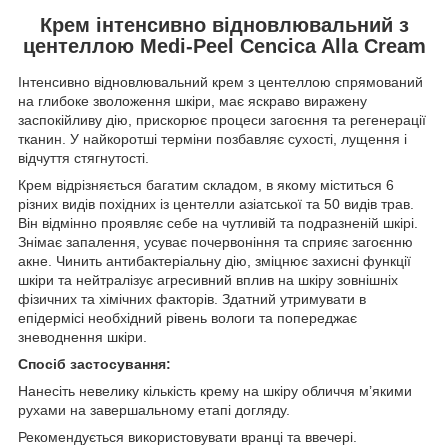
Крем інтенсивно відновлювальний з
центеллою Medi-Peel Cencica Alla Cream
Інтенсивно відновлювальний крем з центеллою спрямований
на глибоке зволоження шкіри, має яскраво виражену
заспокійливу дію, прискорює процеси загоєння та регенерації
тканин. У найкоротші терміни позбавляє сухості, лущення і
відчуття стягнутості.
Крем відрізняється багатим складом, в якому міститься 6
різних видів похідних із центелли азіатської та 50 видів трав.
Він відмінно проявляє себе на чутливій та подразненій шкірі.
Знімає запалення, усуває почервоніння та сприяє загоєнню
акне. Чинить антибактеріальну дію, зміцнює захисні функції
шкіри та нейтралізує агресивний вплив на шкіру зовнішніх
фізичних та хімічних факторів. Здатний утримувати в
епідермісі необхідний рівень вологи та попереджає
зневоднення шкіри.
Спосіб застосування:
Нанесіть невелику кількість крему на шкіру обличчя м’якими
рухами на завершальному етапі догляду.
Рекомендується використовувати вранці та ввечері.