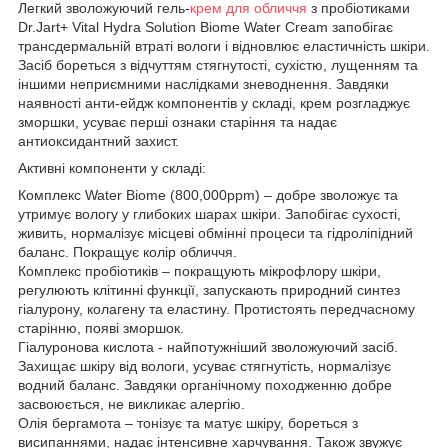
Легкий зволожуючий гель-
крем для обличчя
з пробіотиками
Dr.Jart+ Vital Hydra Solution Biome Water Cream запобігає
трансдермальній втраті вологи і відновлює еластичність шкіри.
Засіб бореться з відчуттям стягнутості, сухістю, лущенням та
іншими неприємними наслідками зневоднення. Завдяки
наявності анти-ейдж компонентів у складі, крем розгладжує
зморшки, усуває перші ознаки старіння та надає
антиоксидантний захист.
Активні компоненти у складі:
Комплекс Water Biome (800,000ppm) – добре зволожує та
утримує вологу у глибоких шарах шкіри. Запобігає сухості,
живить, нормалізує місцеві обмінні процеси та гідроліпідний
баланс. Покращує колір обличчя.
Комплекс пробіотиків – покращують мікрофлору шкіри,
регулюють клітинні функції, запускають природний синтез
гіалурону, колагену та еластину. Протистоять передчасному
старінню, появі зморшок.
Гіалуронова кислота - найпотужніший зволожуючий засіб.
Захищає шкіру від вологи, усуває стягнутість, нормалізує
водний баланс. Завдяки органічному походженню добре
засвоюється, не викликає алергію.
Олія бергамота – тонізує та матує шкіру, бореться з
висипаннями, надає інтенсивне харчування. Також звужує