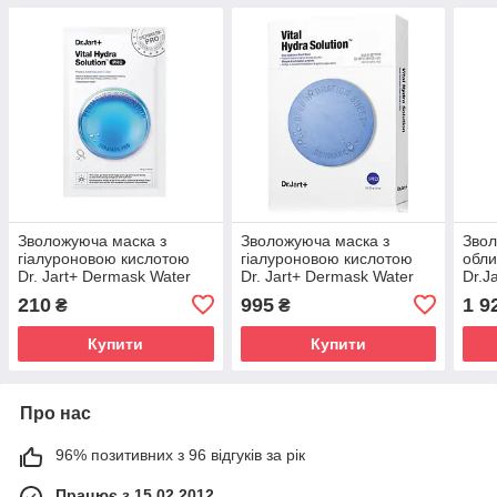
Зволожуюча маска з
Зволожуюча маска з
Звол
гіалуроновою кислотою
гіалуроновою кислотою
обли
Dr. Jart+ Dermask Water
Dr. Jart+ Dermask Water
Dr.J
Jet Vital Hydra Solution 30g
Jet Vital Hydra Solution -
Barr
210
995
1 9
₴
₴
- 1шт.
5шт.
50m
Купити
Купити
Про нас
96% позитивних з 96 відгуків за рік
Працює з 15.02.2012