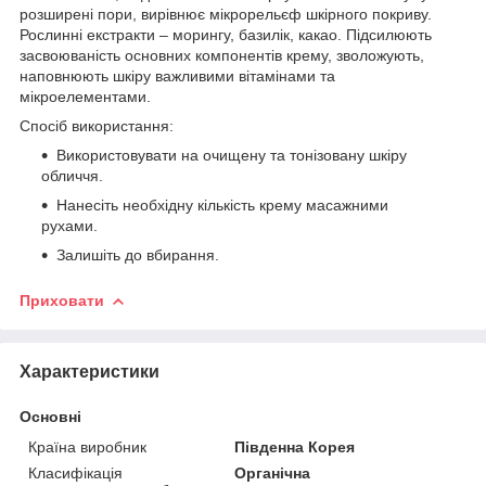
розширені пори, вирівнює мікрорельєф шкірного покриву.
Рослинні екстракти – морингу, базилік, какао. Підсилюють
засвоюваність основних компонентів крему, зволожують,
наповнюють шкіру важливими вітамінами та
мікроелементами.
Спосіб використання:
Використовувати на очищену та тонізовану шкіру
обличчя.
Нанесіть необхідну кількість крему масажними
рухами.
Залишіть до вбирання.
Приховати
Характеристики
Основні
Країна виробник
Південна Корея
Класифікація
Органічна