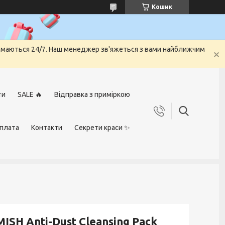
Кошик
риймаються 24/7. Наш менеджер зв'яжеться з вами найближчим
ти
SALE 🔥
Відправка з приміркою
оплата
Контакти
Секрети краси ✨
SH Anti-Dust Cleansing Pack