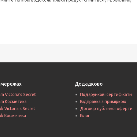
цмережах
Додадково
am Victoria's Secret
Подарункові сертифікати
ram Косметика
Відправка з приміркою
k Victoria's Secret
Договір публічної оферти
ok Косметика
Блог