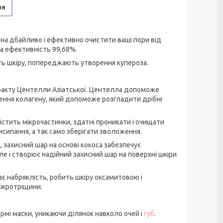
ня
тна дбайливо і ефективно очистити ваші пори від
на ефективність 99,68%.
ть шкіру, попереджають утворення купероза.
стракту Центелли Азіатської. Центелла допоможе
ення колагену, який допоможе розгладити дрібні
істить мікрочастинки, здатні проникати і очищати
 висипання, а так само зберігати зволоження.
 захисний шар на основі кокоса забезпечує
ле і створює надійний захисний шар на поверхні шкіри
ає набряклість, робить шкіру оксамитовою і
мікротріщини.
ормі маски, уникаючи ділянок навколо очей і
губ
.