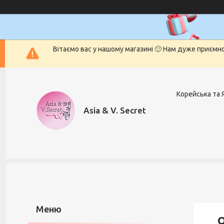
Вітаємо вас у нашому магазині 🙂 Нам дуже приємн
Корейська та 
Asia & V. Secret
О