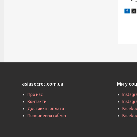
asiasecret.com.ua
Ми у со
Про нас
Instagr
Контакти
Instag
Доставка і оплата
Faceboo
Повернення і обмін
Facebo