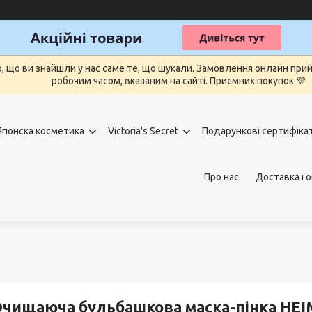
о, що ви знайшли у нас саме те, що шукали. Замовлення онлайн п
робочим часом, вказаним на сайті. Приємних покупок 💜
Японска косметика
Victoria's Secret
Подарункові сертифіка
Про нас
Доставка і 
чищаюча бульбашкова маска-пінка HEIMI