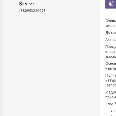
+380953220095
Очища
мікро
До ск
Актив
Проду
впора
зморш
Основ
навіть
Після
натур
і зап
Мадек
приємн
Спосі