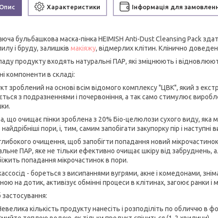
Опис
Характеристики
Інформація для замовлен
юча бульбашкова маска-пінка HEIMISH Anti-Dust Cleansing Pack зда
пилу і бруду, залишків
макіяжу
, відмерлих клітин. Клінично доведе
ладу продукту входять натуральні ПАР, які зміцнюють і відновлюю
ні компоненти в складі:
кт зроблений на основі всім відомого комплексу "ЦВК", який з ек
ється з подразненнями і почервоніння, а так само стимулює виробл
ки.
а, що очищає пінки зроблена з 20% Біо-целюлози сухого виду, яка м
 найдрібніші пори, і, тим, самим запобігати закупорку пір і наступні
 глибокого очищення, щоб запобігти попадання новий мікрочастинок,
альне ПАР, яке не тільки ефективно очищає шкіру від забруднень, а
обіжить попадання мікрочастинок в пори.
ассосід - бореться з висипаннями вугрями, акне і комедонами, знім
ою на дотик, активізує обмінні процеси в клітинах, загоює ранки і 
б застосування:
Невелика кількість продукту нанесіть і розподіліть по обличчю в ф
Змийте теплою водою, як тільки продукт спіниться (1-2 хвилини)