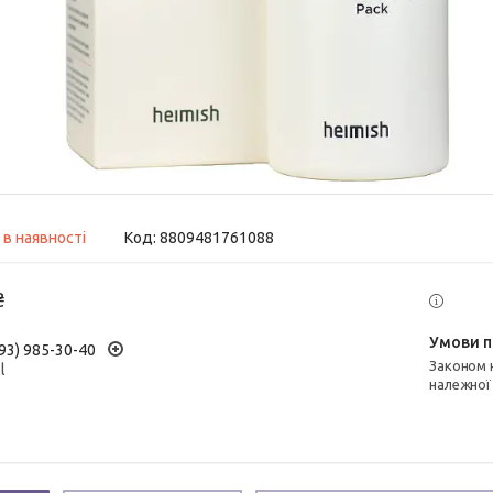
 в наявності
Код:
8809481761088
₴
93) 985-30-40
Законом не передбачено повернення та обмін даного товару
l
належної