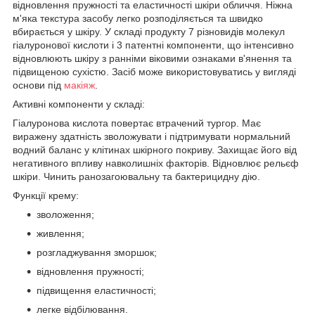
відновлення пружності та еластичності шкіри обличчя. Ніжна
м'яка текстура засобу легко розподіляється та швидко
вбирається у шкіру. У складі продукту 7 різновидів молекул
гіалуронової кислоти і 3 патентні компоненти, що інтенсивно
відновлюють шкіру з ранніми віковими ознаками в'янення та
підвищеною сухістю. Засіб може використовуватись у вигляді
основи під
макіяж
.
Активні компоненти у складі:
Гіалуронова кислота повертає втрачений тургор. Має
виражену здатність зволожувати і підтримувати нормальний
водний баланс у клітинах шкірного покриву. Захищає його від
негативного впливу навколишніх факторів. Відновлює рельєф
шкіри. Чинить ранозагоювальну та бактерицидну дію.
Функції крему:
зволоження;
живлення;
розгладжування зморшок;
відновлення пружності;
підвищення еластичності;
легке відбілювання.