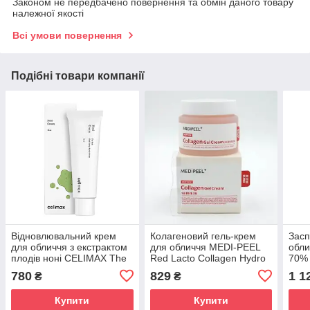
Законом не передбачено повернення та обмін даного товару
належної якості
Всі умови повернення
Подібні товари компанії
Відновлювальний крем
Колагеновий гель-крем
Засп
для обличчя з екстрактом
для обличчя MEDI-PEEL
обли
плодів ноні CELIMAX The
Red Lacto Collagen Hydro
70% 
Real Noni Energy Repair
Gel Cream, 80ml
Cre
780
829
1 1
₴
₴
Cream 50ml
Купити
Купити