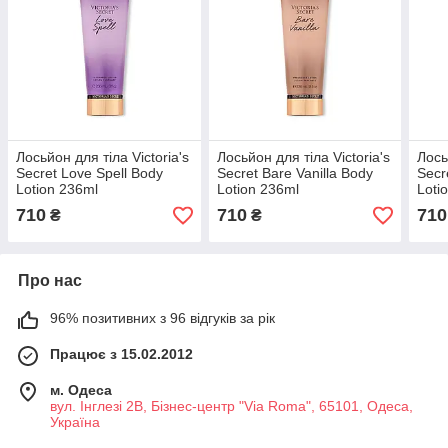
Лосьйон для тіла Victoria's
Лосьйон для тіла Victoria's
Лось
Secret Love Spell Body
Secret Bare Vanilla Body
Secr
Lotion 236ml
Lotion 236ml
Loti
710
710
710
₴
₴
Про нас
96% позитивних з 96 відгуків за рік
Працює з 15.02.2012
м. Одеса
вул. Інглезі 2В, Бізнес-центр "Via Roma", 65101, Одеса,
Україна