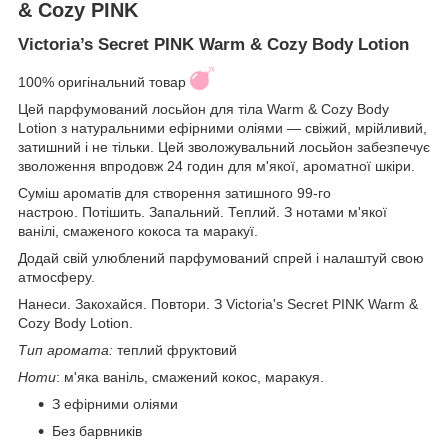
& Cozy PINK
Victoria’s Secret PINK Warm & Cozy Body Lotion
100% оригінальний товар
Цей парфумований лосьйон для тіла Warm & Cozy Body
Lotion з натуральними ефірними оліями — свіжий, мрійливий,
затишний і не тільки. Цей зволожувальний лосьйон забезпечує
зволоження впродовж 24 годин для м'якої, ароматної шкіри.
Суміш ароматів для створення затишного 99-го
настрою. Потішить. Запальний. Теплий. З нотами м'якої
ванілі, смаженого кокоса та маракуї.
Додай свій улюблений парфумований спрей і налаштуй свою
атмосферу.
Нанеси. Закохайся. Повтори. З Victoria's Secret PINK Warm &
Cozy Body Lotion.
Тип аромата:
теплий фруктовий
Ноти
: м'яка ваніль, смажений кокос, маракуя.
З ефірними оліями
Без барвників