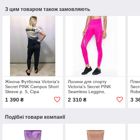
З цим товаром також замовляють
Жіноча Футболка Victoria's
Лосини для спорту
Плюш
Secret PINK Campus Short
Victoria's Secret PINK
Secr
Sleeve р. S, Сіра
Seamless Leggins,
Robe
Малинові М
1 390
2 310
3 3
₴
₴
Подібні товари компанії