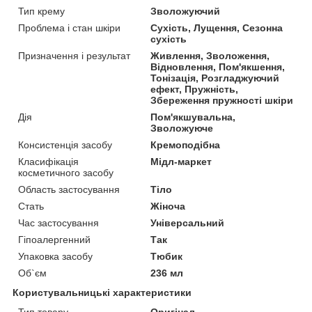
Тип крему
Зволожуючий
Проблема і стан шкіри
Сухість, Лущення, Сезонна
сухість
Призначення і результат
Живлення, Зволоження,
Відновлення, Пом'якшення,
Тонізація, Розгладжуючий
ефект, Пружність,
Збереження пружності шкіри
Дія
Пом'якшувальна,
Зволожуюче
Консистенція засобу
Кремоподібна
Класифікація
Мідл-маркет
косметичного засобу
Область застосування
Тіло
Стать
Жіноча
Час застосування
Універсальний
Гіпоалергенний
Так
Упаковка засобу
Тюбик
Об`єм
236 мл
Користувальницькі характеристики
Тип товару
Оригінал