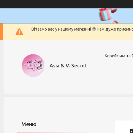
Вітаємо вас у нашому магазині 🙂 Нам дуже приємн
Корейська та 
Asia & V. Secret
В