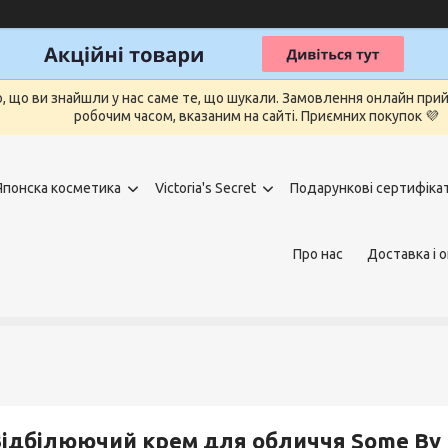
о, що ви знайшли у нас саме те, що шукали. Замовлення онлайн п
робочим часом, вказаним на сайті. Приємних покупок 💜
Японска косметика
Victoria's Secret
Подарункові сертифіка
Про нас
Доставка і 
ідбілюючий крем для обличчя Some By M