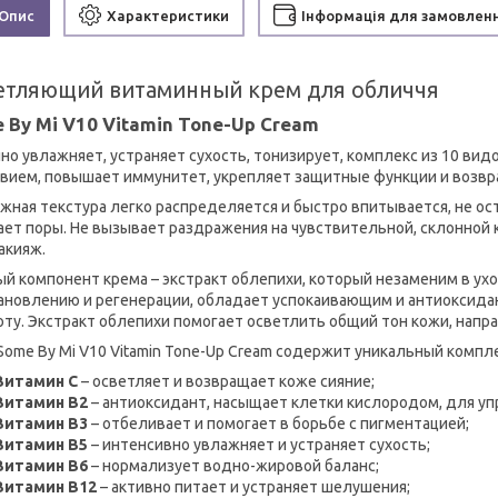
Опис
Характеристики
Інформація для замовлен
етляющий витаминный крем для обличчя
 By Mi V10 Vitamin Tone-Up Cream
но увлажняет, устраняет сухость, тонизирует, комплекс из 10 в
вием, повышает иммунитет, укрепляет защитные функции и возвр
ежная текстура легко распределяется и быстро впитывается, не ос
ает поры. Не вызывает раздражения на чувствительной, склонной 
акияж.
ый компонент крема – экстракт облепихи, который незаменим в ух
ановлению и регенерации, обладает успокаивающим и антиоксидан
оту. Экстракт облепихи помогает осветлить общий тон кожи, напра
Some By Mi V10 Vitamin Tone-Up Cream содержит уникальный компле
Витамин С
– осветляет и возвращает коже сияние;
Витамин В2
– антиоксидант, насыщает клетки кислородом, для упр
Витамин В3
– отбеливает и помогает в борьбе с пигментацией;
Витамин В5
– интенсивно увлажняет и устраняет сухость;
Витамин В6
– нормализует водно-жировой баланс;
Витамин В12
– активно питает и устраняет шелушения;