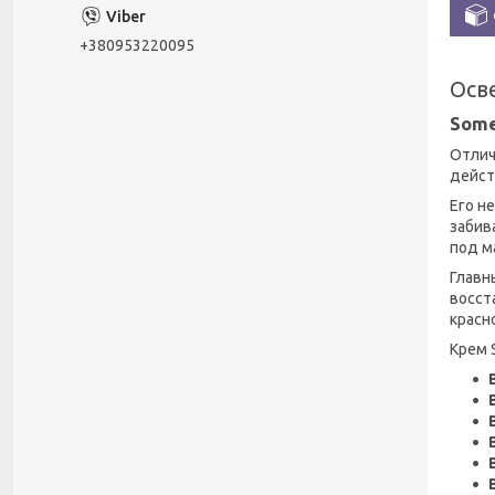
+380953220095
Осв
Some
Отлич
дейст
Его н
забив
под м
Главн
восст
красн
Крем 