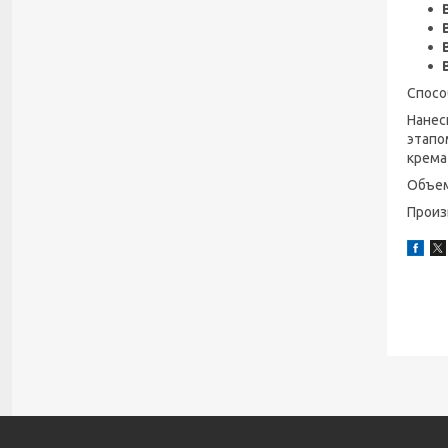
Спосо
Нанес
этапо
крема 
Объем
Произ