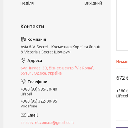
Неділя
Вихідний
Asia & V. Secret - Косметика Кореї та Японії
& Victoria's Secret Шоу-рум
Немає
вул. Інглезі 2В, Бізнес-центр "Via Roma",
65101, Одеса, Україна
672 
+380 (93) 985-30-40
+380 (
Lifecell
Lifecel
+380 (95) 322-00-95
Vodafone
asiasecret.com.ua@gmail.com