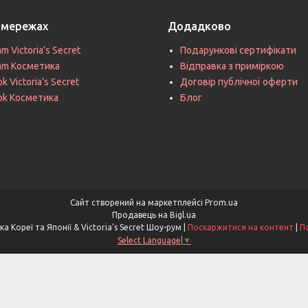
цмережах
Додадково
am Victoria's Secret
Подарункові сертифікати
ram Косметика
Відправка з приміркою
k Victoria's Secret
Договір публічної оферти
ok Косметика
Блог
Сайт створений на маркетплейсі
Prom.ua
Продавець на Bigl.ua
Asia & V. Secret - Косметика Кореї та Японії & Victoria's Secret Шоу-рум |
Поскаржитися на контент
|
П
Select Language
▼