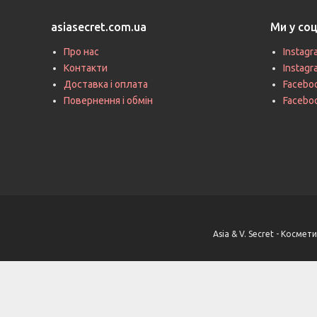
asiasecret.com.ua
Ми у со
Про нас
Instagr
Контакти
Instag
Доставка і оплата
Faceboo
Повернення і обмін
Facebo