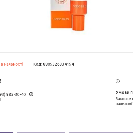
 в наявності
Код:
8809326334194
₴
93) 985-30-40
Законом не передбачено повернення та обмін даного товару
l
належної