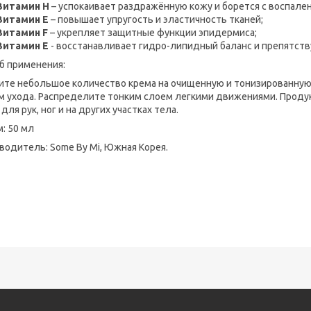
Витамин Н
– успокаивает раздражённую кожу и борется с воспале
Витамин Е
– повышает упругость и эластичность тканей;
Витамин F
– укрепляет защитные функции эпидермиса;
Витамин Е
- восстанавливает гидро-липидный баланс и препятств
б применения:
ите небольшое количество крема на очищенную и тонизированную
м ухода. Распределите тонким слоем легкими движениями. Проду
для рук, ног и на других участках тела.
: 50 мл
водитель: Some By Mi, Южная Корея.