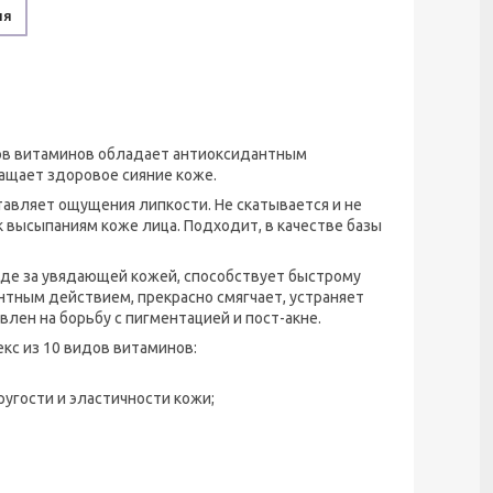
ня
идов витаминов обладает антиоксидантным
ащает здоровое сияние коже.
тавляет ощущения липкости. Не скатывается и не
к высыпаниям коже лица. Подходит, в качестве базы
оде за увядающей кожей, способствует быстрому
тным действием, прекрасно смягчает, устраняет
влен на борьбу с пигментацией и пост-акне.
кс из 10 видов витаминов:
угости и эластичности кожи;