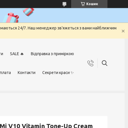
Кошик
риймаються 24/7. Наш менеджер зв'яжеться з вами найближчим
ти
SALE 🔥
Відправка з приміркою
оплата
Контакти
Секрети краси ✨
i V10 Vitamin Tone-Up Cream