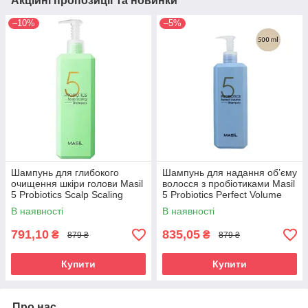
Акційні пропозиції та новинки
–10%
–5%
Шампунь для глибокого
Шампунь для надання об’єму
очищення шкіри голови Masil
волосся з пробіотиками Masil
5 Probiotics Scalp Scaling
5 Probiotics Perfect Volume
Shampoo 500ml
Shampoo 500 ml
В наявності
В наявності
791,10
835,05
₴
₴
879 ₴
879 ₴
Купити
Купити
Про нас