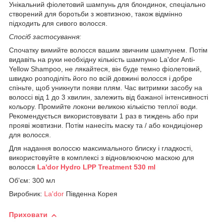
Унікальний фіолетовий шампунь для блондинок, спеціально
створений для боротьби з жовтизною, також відмінно
підходить для сивого волосся.
Спосіб застосування:
Спочатку вимийте волосся вашим звичним шампунем. Потім
видавіть на руки необхідну кількість шампуню La'dor Anti-
Yellow Shampoo, не лякайтеся, він буде темно фіолетовий,
швидко розподіліть його по всій довжині волосся і добре
спіньте, щоб уникнути появи плям. Час витримки засобу на
волоссі від 1 до 3 хвилин, залежить від бажаної інтенсивності
кольору. Промийте локони великою кількістю теплої води.
Рекомендується використовувати 1 раз в тиждень або при
прояві жовтизни. Потім нанесіть маску та / або кондиціонер
для волосся.
Для надання волоссю максимального блиску і гладкості,
використовуйте в комплексі з відновлюючою маскою для
волосся
La'dor Hydro LPP Treatment 530 ml
Об'єм: 300 мл
Виробник:
La'dor
Південна Корея
Приховати