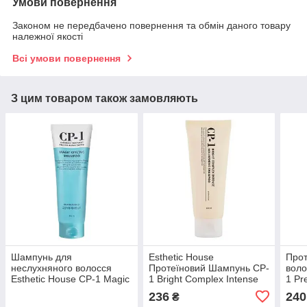
Умови повернення
Законом не передбачено повернення та обмін даного товару
належної якості
Всі умови повернення
З цим товаром також замовляють
Шампунь для
Esthetic House
Прот
неслухняного волосся
Протеїновий Шампунь CP-
воло
Esthetic House CP-1 Magic
1 Bright Complex Intense
1 Pr
Styling Shampoo 250 ml
Nourishing Shampoo 100
25m
236
240
₴
ml