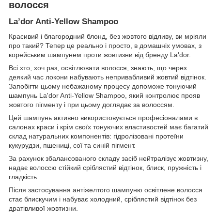
волосся
La’dor Anti-Yellow Shampoo
Красивий і благородний блонд, без жовтого відливу, ви мріяли
про такий? Тепер це реально і просто, в домашніх умовах, з
корейським шампунем проти жовтизни від бренду La'dor.
Всі хто, хоч раз, освітлювати волосся, знають, що через
деякий час локони набувають непривабливий жовтий відтінок.
Запобігти цьому небажаному процесу допоможе тонуючий
шампунь La'dor Anti-Yellow Shampoo, який контролює прояв
жовтого пігменту і при цьому доглядає за волоссям.
Цей шампунь активно використовується професіоналами в
салонах краси і крім своїх тонуючих властивостей має багатий
склад натуральних компонентів: гідролізовані протеїни
кукурудзи, пшениці, сої та синій пігмент.
За рахунок збалансованого складу засіб нейтралізує жовтизну,
надає волоссю стійкий сріблястий відтінок, блиск, пружність і
гладкість.
Після застосування антіжелтого шампуню освітлене волосся
стає блискучим і набуває холодний, сріблястий відтінок без
дратівливої жовтизни.