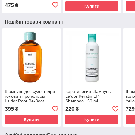
475
₴
Купити
Подібні товари компанії
Шампунь для сухої шкіри
Кератиновий Шампунь
Шамп
голови з прополісом
La'dor Keratin LPP
воло
La'dor Root Re-Boot
Shampoo 150 ml
Yell
Vitalizing Shampoo
395
220
729
₴
₴
(Propolis&Citron) 300 ml
Купити
Купити