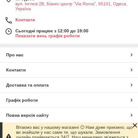
вул. Інглезі 2В, Бізнес-центр "Via Roma", 65101, Одеса,
Україна
Контакти
Сьогодні працює з 12:00 до 19:00
Показати весь графік роботи
Про нас
Контакти
Доставка та оплата
Графік роботи
Повна версія сайту
Вітаємо вас у нашому магазині 🙂 Нам дуже приємно, що
Сайт створено на маркетплейсі
Prom.ua
ви знайшли у нас саме те, що шукали. Замовлення
онлайн приймаються 24/7. Наш менеджер зв'яжеться з