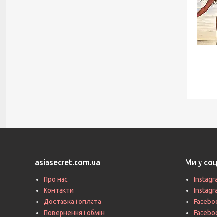
asiasecret.com.ua
Ми у со
Про нас
Instagr
Контакти
Instag
Доставка і оплата
Faceboo
Повернення і обмін
Facebo