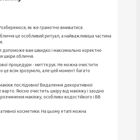
Розберемося, як же грамотно вмиватися.
обличчя це особливий ритуал, а найважливіша частина
я.
 це допоможе вам швидко і максимально коректно
я шкіри обличчя.
кової процедури - миття рук. Не можна очистити
о це всім зрозуміло, але цей момент багато
 макіяж послідовно! Видалення декоративної
е варто. Якісно очистить шкіру від макіяжу і заодно
 розчинення макіяжу, особливо водостійкого і ВВ
ативної косметики. На цьому етапі можна