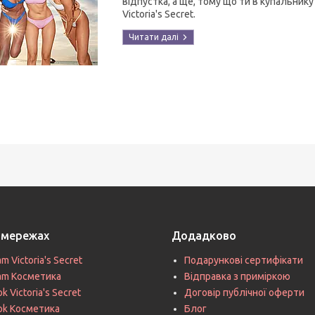
відпустка, а ще, тому що ти в купальник
Victoria's Secret.
цмережах
Додадково
am Victoria's Secret
Подарункові сертифікати
ram Косметика
Відправка з приміркою
k Victoria's Secret
Договір публічної оферти
ok Косметика
Блог