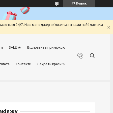
Кошик
риймаються 24/7. Наш менеджер зв'яжеться з вами найближчим
ти
SALE 🔥
Відправка з приміркою
оплата
Контакти
Секрети краси ✨
акіяжу