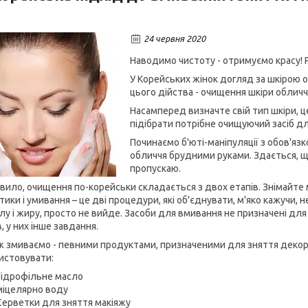
24 червня 2020
Наводимо чистоту - отримуємо красу! 
У Корейських жінок догляд за шкірою 
цього дійства - очищення шкіри обличч
Насамперед визначте свій тип шкіри,
підібрати потрібне очищуючий засіб дл
Починаємо б'юті-маніпуляції з обов'яз
обличчя брудними руками. Здається, щ
пропускаю.
авило, очищення по-корейськи складається з двох етапів. Знімайте
ики і умивання – це дві процедури, які об'єднувати, м'яко кажучи, н
илу і жиру, просто не вийде. Засоби для вмивання не призначені для
, у них інше завдання.
ж змиваємо - певними продуктами, призначеними для зняття декор
истовувати:
Гідрофільне масло
міцелярно воду
Серветки для зняття макіяжу