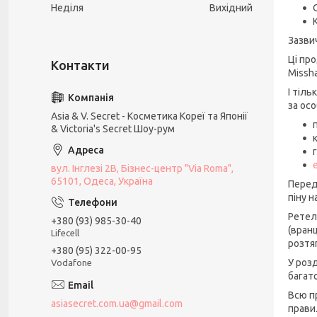
Неділя
Вихідний
Зазви
Ці пр
Missha
І тіл
за осо
Asia & V. Secret - Косметика Кореї та Японії
& Victoria's Secret Шоу-рум
вул. Інглезі 2В, Бізнес-центр "Via Roma",
65101, Одеса, Україна
Перед
піну 
Ретел
+380 (93) 985-30-40
(вранц
Lifecell
розтяг
+380 (95) 322-00-95
У розд
Vodafone
багато
Всю п
asiasecret.com.ua@gmail.com
прави