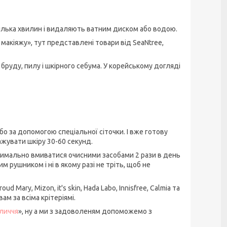
 кілька хвилин і видаляють ватним диском або водою.
макіяжу», тут представлені товари від SeaNtree,
бруду, пилу і шкірного себума. У корейському догляді
бо за допомогою спеціальної сіточки. І вже готову
ажувати шкіру 30-60 секунд.
имально вмиватися очисними засобами 2 рази в день
м рушником і ні в якому разі не тріть, щоб не
d Mary, Mizon, it's skin, Hada Labo, Innisfree, Calmia та
ам за всіма крітеріямі.
личчя
», ну а ми з задоволеням допоможемо з