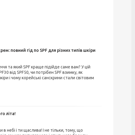
ем: повний гід по SPF для різних типів шкіри
чя та який SPF краще підійде саме вам? У цій
F30 від SPF50, чи потрібен SPF взимку, як
кіри і чому корейські санскрини стали світовим
го літа!
и в небі і ти щаслива! І не тільки, тому, що