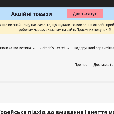
о, що ви знайшли у нас саме те, що шукали. Замовлення онлайн п
робочим часом, вказаним на сайті. Приємних покупок 💜
Японска косметика
Victoria's Secret
Подарункові сертифіка
Про нас
Доставка і 
орейська підхід до вмивання і зняття м