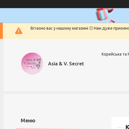
Вітаємо вас у нашому магазині 🙂 Нам дуже приємн
Корейська та 
Asia & V. Secret
К