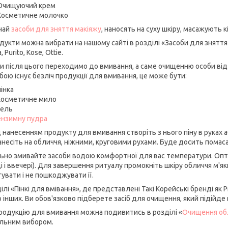
Очищуючий крем
Косметичне молочко
чай
засоби для зняття макіяжу
, наносять на суху шкіру, масажують
одукти можна вибрати на нашому сайті в розділі «Засоби для зняття 
, Purito, Kose, Ottie.
ьки після цього переходимо до вмивання, а саме очищенню особи від 
бою існує безліч продукції для вмивання, це може бути:
пінка
косметичне мило
гель
ензимну пудра
 нанесенням продукту для вмивання створіть з нього піну в руках а
нанесіть на обличчя, ніжними, круговими рухами. Буде досить помас
ьно змивайте засоби водою комфортної для вас температури. Опт
і і ввечері). Для завершення ритуалу промокніть шкіру обличчя м'яки
увати і не пошкоджувати її.
ілі «Пінкі для вмівання», де представлені Такі Корейські бренді як Prou
 інших. Ви обов'язково підберете засіб для очищення, який підійде в
родукцію для вмивання можна подивитись в розділі «
Очищення об
льним вибором.