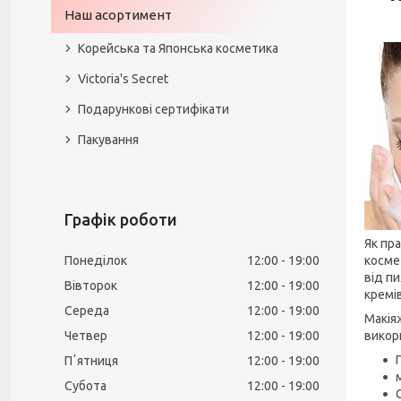
Наш асортимент
Корейська та Японська косметика
Victoria's Secret
Подарункові сертифікати
Пакування
Графік роботи
Як пр
Понеділок
12:00
19:00
космет
від п
Вівторок
12:00
19:00
кремів
Середа
12:00
19:00
Макія
Четвер
12:00
19:00
викор
Пʼятниця
12:00
19:00
Субота
12:00
19:00