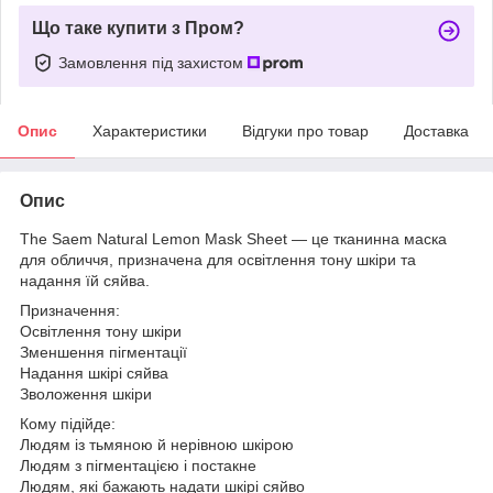
Що таке купити з Пром?
Замовлення під захистом
Опис
Характеристики
Відгуки про товар
Доставка
Опис
The Saem Natural Lemon Mask Sheet — це тканинна маска
для обличчя, призначена для освітлення тону шкіри та
надання їй сяйва.
Призначення:
Освітлення тону шкіри
Зменшення пігментації
Надання шкірі сяйва
Зволоження шкіри
Кому підійде:
Людям із тьмяною й нерівною шкірою
Людям з пігментацією і постакне
Людям, які бажають надати шкірі сяйво