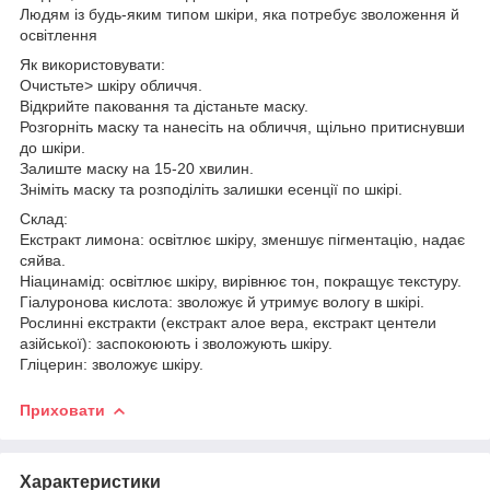
Людям із будь-яким типом шкіри, яка потребує зволоження й
освітлення
Як використовувати:
Очистьте> шкіру обличчя.
Відкрийте паковання та дістаньте маску.
Розгорніть маску та нанесіть на обличчя, щільно притиснувши
до шкіри.
Залиште маску на 15-20 хвилин.
Зніміть маску та розподіліть залишки есенції по шкірі.
Склад:
Екстракт лимона: освітлює шкіру, зменшує пігментацію, надає
сяйва.
Ніацинамід: освітлює шкіру, вирівнює тон, покращує текстуру.
Гіалуронова кислота: зволожує й утримує вологу в шкірі.
Рослинні екстракти (екстракт алое вера, екстракт центели
азійської): заспокоюють і зволожують шкіру.
Гліцерин: зволожує шкіру.
Приховати
Характеристики