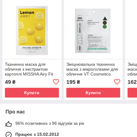
Тканинна маска для
Зміцнювальна тканинна
Зміц
обличчя з екстрактом
маска з мікроголками для
маск
картоплі MISSHA Airy Fit
обличчя VT Cosmetics
обли
Sheet Mask Potato 19g
Reedle Shot 300 2Step
Reed
49
195
162
₴
₴
Mask 26,5g
Mask
Купити
Купити
Про нас
96% позитивних з 96 відгуків за рік
Працює з 15.02.2012