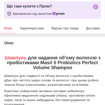
Що таке купити з Пром?
Замовлення під захистом
Опис
Характеристики
Відгуки про товар
Доставка
Опис
Шампунь
для надання об’єму волоссю з
пробіотиками Masil 5 Probiotics Perfect
Volume Shampoo
Шампунь для гладкості та об’єму волоссю з пробіотиками
дбає про чистоту шкіри голови та волосся і при цьому робить
локони більш еластичними, розсипчастими та м’якими.
Комплекс поверхнево-активних речовин забезпечує
ефективне видалення надлишків себуму, ороговілих клітин
шкіри, пилу та інших забруднень без пересушування та
подразнення.