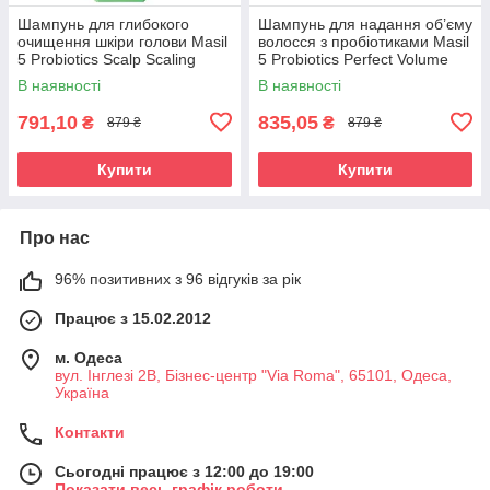
Шампунь для глибокого
Шампунь для надання об’єму
очищення шкіри голови Masil
волосся з пробіотиками Masil
5 Probiotics Scalp Scaling
5 Probiotics Perfect Volume
Shampoo 500ml
Shampoo 500 ml
В наявності
В наявності
791,10
835,05
₴
₴
879 ₴
879 ₴
Купити
Купити
Про нас
96% позитивних з 96 відгуків за рік
Працює з 15.02.2012
м. Одеса
вул. Інглезі 2В, Бізнес-центр "Via Roma", 65101, Одеса,
Україна
Контакти
Сьогодні працює з 12:00 до 19:00
Показати весь графік роботи