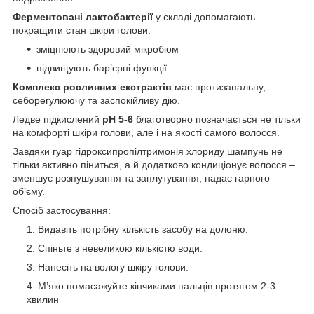
Ферментовані лактобактерії
у складі допомагають
покращити стан шкіри голови:
зміцнюють здоровий мікробіом
підвищують бар’єрні функції.
Комплекс рослинних екстрактів
має протизапальну,
себорегулюючу та заспокійливу дію.
Ледве підкислений
pH 5-6
благотворно позначається не тільки
на комфорті шкіри голови, але і на якості самого волосся.
Завдяки гуар гідроксипропілтримонія хлориду шампунь не
тільки активно піниться, а й додатково кондиціонує волосся –
зменшує розпушування та заплутування, надає гарного
об’єму.
Спосіб застосування:
Видавіть потрібну кількість засобу на долоню.
Спіньте з невеликою кількістю води.
Нанесіть на вологу шкіру голови.
М’яко помасажуйте кінчиками пальців протягом 2-3
хвилин