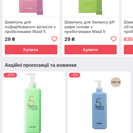
Шампунь для
Шампунь для балансу pH
Шам
пофарбованого волосся з
шкіри голови з
об’є
пробіотиками Masil 5
пробіотиками Masil 5
проб
Probiotics Color Radiance
Probiotics Apple Vinegar
Prob
29
29
835
₴
₴
Shampoo 8ml
Shampoo 8 ml
Sha
Купити
Купити
Акційні пропозиції та новинки
–10%
–5%