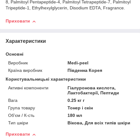
8, Palmitoyl Pentapeptide-4, Palmitoyl Tetrapeptide-7, Palmitoyl
Tripeptide-1, Ethylhexylglycerin, Disodium EDTA, Fragrance.
Приховати
Характеристики
Основні
Виробник
Medi-peel
Країна виробник
Південна Корея
Користувальницькі характеристики
Активні компоненти
Гіалуронова кислота,
Лактобактерії, Пептиди
Вага
0.25 кг г
Група товару
Тонер і скін
Об'єм / К-сть
180 мл
Тип шкіри
Вікова, Для всіх типів шкіри
Приховати