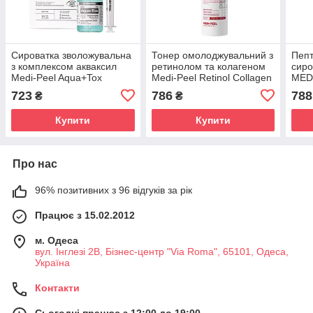
Сироватка зволожувальна
Тонер омолоджувальний з
Пеп
з комплексом акваксил
ретинолом та колагеном
сиро
Medi-Peel Aqua+Tox
Medi-Peel Retinol Collagen
MEDI
Ampoule 30 ml
Lifting Toner 150 ml
Bor 
723
786
788
₴
₴
Купити
Купити
Про нас
96% позитивних з 96 відгуків за рік
Працює з 15.02.2012
м. Одеса
вул. Інглезі 2В, Бізнес-центр "Via Roma", 65101, Одеса,
Україна
Контакти
Сьогодні працює з 12:00 до 19:00