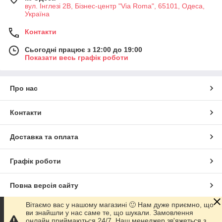
вул. Інглезі 2В, Бізнес-центр "Via Roma", 65101, Одеса,
Україна
Контакти
Сьогодні працює з 12:00 до 19:00
Показати весь графік роботи
Про нас
Контакти
Доставка та оплата
Графік роботи
Повна версія сайту
Вітаємо вас у нашому магазині 🙂 Нам дуже приємно, що
Сайт створено на маркетплейсі
Prom.ua
ви знайшли у нас саме те, що шукали. Замовлення
онлайн приймаються 24/7. Наш менеджер зв'яжеться з