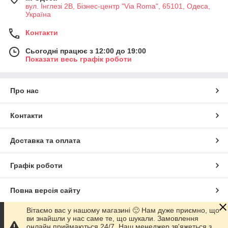
вул. Інглезі 2В, Бізнес-центр "Via Roma", 65101, Одеса,
Україна
Контакти
Сьогодні працює з 12:00 до 19:00
Показати весь графік роботи
Про нас
Контакти
Доставка та оплата
Графік роботи
Повна версія сайту
Вітаємо вас у нашому магазині 🙂 Нам дуже приємно, що
Сайт створено на маркетплейсі
Prom.ua
ви знайшли у нас саме те, що шукали. Замовлення
онлайн приймаються 24/7. Наш менеджер зв'яжеться з