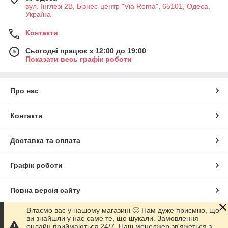
вул. Інглезі 2В, Бізнес-центр "Via Roma", 65101, Одеса,
Україна
Контакти
Сьогодні працює з 12:00 до 19:00
Показати весь графік роботи
Про нас
Контакти
Доставка та оплата
Графік роботи
Повна версія сайту
Вітаємо вас у нашому магазині 🙂 Нам дуже приємно, що
Сайт створено на маркетплейсі
Prom.ua
ви знайшли у нас саме те, що шукали. Замовлення
онлайн приймаються 24/7. Наш менеджер зв'яжеться з