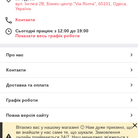
вул. Інглезі 2В, Бізнес-центр "Via Roma", 65101, Одеса,
Україна
Контакти
Сьогодні працює з 12:00 до 19:00
Показати весь графік роботи
Про нас
Контакти
Доставка та оплата
Графік роботи
Повна версія сайту
Вітаємо вас у нашому магазині 🙂 Нам дуже приємно, що
Сайт створено на маркетплейсі
Prom.ua
ви знайшли у нас саме те, що шукали. Замовлення
онлайн приймаються 24/7. Наш менеджер зв'яжеться з