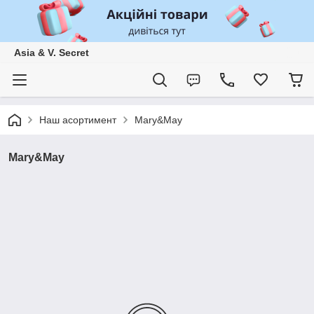
Asia & V. Secret
Наш асортимент
Mary&May
Mary&May