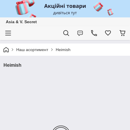
Asia & V. Secret
Наш асортимент
Heimish
Heimish