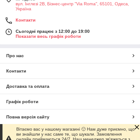
вул. Інглезі 2В, Бізнес-центр "Via Roma", 65101, Одеса,
Україна
Контакти
Сьогодні працює з 12:00 до 19:00
Показати весь графік роботи
Про нас
Контакти
Доставка та оплата
Графік роботи
Повна версія сайту
Вітаємо вас у нашому магазині 🙂 Нам дуже приємно, що
Сайт створено на маркетплейсі
Prom.ua
ви знайшли у нас саме те, що шукали. Замовлення
онлайн приймаються 24/7. Наш менеджер зв'яжеться з